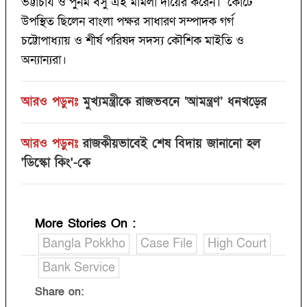
ভট্টাচার্য ও পুনম বসু এই মামলা দায়ের করেন। কোর্টে
উপস্থিত ছিলেন বাংলা পক্ষর সাধারণ সম্পাদক গর্গ
চট্টোপাধ্যায় ও শীর্ষ পরিষদ সদস্য কৌশিক মাইতি ও
অন্যান্যরা।
আরও পড়ুনঃ
মুখ্যমন্ত্রীকে রাজভবনে ‘আমন্ত্রণ’ ধনখড়ের
আরও পড়ুনঃ
রাজকীয়ভাবেই শেষ বিদায় জানানো হল
'ডিস্কো কিং'-কে
More Stories On
:
Bangla Pokkho
Case File
High Court
Bank Service
Share on: