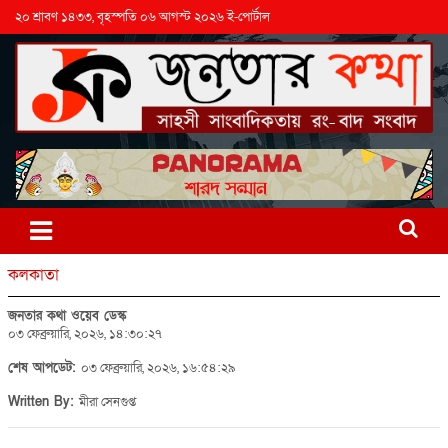
২০ শ্রাবণ ১৪৩৩, বৃহস্পতি ০৬ আগস্ট ২০২৬ ই-পোর্টাল
কলকাতা
জনতার কথা ওয়েব ডেস্ক
০৩ ফেব্রুয়ারি, ২০২৬, ১৪:৩০:২৭
শেষ আপডেট:
০৩ ফেব্রুয়ারি, ২০২৬, ১৬:৫৪:২৯
Written By:
মীরা সেনগুপ্ত