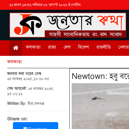
২২ শ্রাবণ ১৪৩৩, শনিবার ০৮ আগস্ট ২০২৬ ই-পোর্টাল
কলকাতা
রাজ্য
দেশ
বিদেশ
রাজনীতি
খেলার 
কলকাতা
জনতার কথা ওয়েব ডেস্ক
Newtown: হবু বরের স
২৫ নভেম্বর, ২০২৫, ১৬:৩০:৫৫
শেষ আপডেট:
২৫ নভেম্বর, ২০২৫,
১৫:০৬:১২
Written By:
মীরা সেনগুপ্ত
Share on: