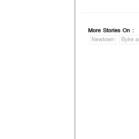
More Stories On
:
Newtown
Byke a