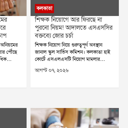
কলকাতা
মের
শিক্ষক নিয়োগে আর ফিরছে না
রে
পুরনো নিয়ম! আদালতে এসএসসির
 চাপ
বক্তব্যে জোর চর্চা
য়ে অনিয়মের
শিক্ষক নিয়োগ নিয়ে গুরুত্বপূর্ণ অবস্থান
বার পৌঁছে
জানাল স্কুল সার্ভিস কমিশন। কলকাতা হাই
ধিক
কোর্টে এসএলএসটি নিয়োগ মামলার
 তদন্ত শুরু
শুনানিতে কমিশন স্পষ্ট জানিয়েছে,
আগস্ট ০৭, ২০২৬
ান শিবির
ভবিষ্যতের নিয়োগ ২০২৫ সালের নতুন
রি করেছিল
নিয়ম মেনেই হবে। আগামী ২১ আগস্ট এই
শের বিরোধিতা
মামলার পরবর্তী শুনানির সম্ভাবনা রয়েছে।
ি বেসরকারি
শুক্রবার বিচারপতি অমৃতা সিনহার বেঞ্চে
নানিতে
রাজ্যের পক্ষে সিনিয়র স্ট্যান্ডিং কাউন্সেল
কারের কাছে
নীলাঞ্জন ভট্টাচার্য আদালতে জানান, নিয়োগে
য়েছে।
দুর্নীতির বিরুদ্ধে রাজ্য সরকারের অবস্থান
ের রিপোর্ট
একেবারেই কঠোর। তাই নতুন নিয়োগ