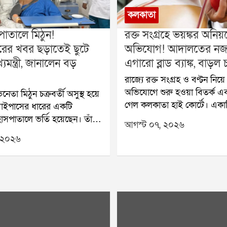
কলকাতা
পাতালে মিঠুন!
রক্ত সংগ্রহে ভয়ঙ্কর অনিয়
ারের খবর ছড়াতেই ছুটে
অভিযোগ! আদালতের নজ
যমন্ত্রী, জানালেন বড়
এগারো ব্লাড ব্যাঙ্ক, বাড়ল
রাজ্যে রক্ত সংগ্রহ ও বণ্টন নি
অভিযোগে শুরু হওয়া বিতর্ক এ
নেতা মিঠুন চক্রবর্তী অসুস্থ হয়ে
গেল কলকাতা হাই কোর্টে। একা
াইপাসের ধারের একটি
বেসরকারি ব্লাড ব্যাঙ্কের বিরুদ্ধে
াসপাতালে ভর্তি হয়েছেন। তাঁর
আগস্ট ০৭, ২০২৬
হওয়ার পর পাড়ায় পাড়ায় রক্তদ
 হয়েছে বলে হাসপাতাল সূত্রে
 ২০২৬
আয়োজনের উপর নিষেধাজ্ঞা জা
। শুক্রবার সকালে তাঁকে
রাজ্য স্বাস্থ্য দপ্তর। সেই নির্দে
ালে পৌঁছান মুখ্যমন্ত্রী শুভেন্দু
করে আদালতের দ্বারস্থ হয় একট
ঁর সঙ্গে ছিলেন যাদবপুরের
ব্লাড ব্যাঙ্ক। শুক্রবার মামলার শু
রী মুখোপাধ্যায়-সহ অন্যরা।
বিচারপতি কৃষ্ণা রাও রাজ্য সর
 অভিনেতার সঙ্গে দেখা করার
জানতে চান, তদন্ত কতদূর এগি
িকিৎসকদের সঙ্গেও কথা বলে
আগামী ১৪ আগস্টের মধ্যে তদন্ত
িক অবস্থার খোঁজ নেন।গত কয়েক