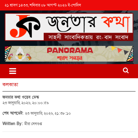
২১ শ্রাবণ ১৪৩৩, শনিবার ০৮ আগস্ট ২০২৬ ই-পোর্টাল
কলকাতা
জনতার কথা ওয়েব ডেস্ক
২৩ জানুয়ারি, ২০২৬, ২০:০০:৫৯
শেষ আপডেট:
২৩ জানুয়ারি, ২০২৬, ২১:৩৮:১০
Written By:
মীরা সেনগুপ্ত