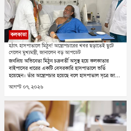
কলকাতা
হঠাৎ হাসপাতালে মিঠুন! অস্ত্রোপচারের খবর ছড়াতেই ছুটে
গেলেন মুখ্যমন্ত্রী, জানালেন বড় আপডেট
জনপ্রিয় অভিনেতা মিঠুন চক্রবর্তী অসুস্থ হয়ে কলকাতার
বাইপাসের ধারের একটি বেসরকারি হাসপাতালে ভর্তি
হয়েছেন। তাঁর অস্ত্রোপচার হয়েছে বলে হাসপাতাল সূত্রে জানা
গিয়েছে। শুক্রবার সকালে তাঁকে দেখতে হাসপাতালে পৌঁছান
আগস্ট ০৭, ২০২৬
মুখ্যমন্ত্রী শুভেন্দু অধিকারী। তাঁর সঙ্গে ছিলেন যাদবপুরের
বিধায়ক শর্বরী মুখোপাধ্যায়-সহ অন্যরা। মুখ্যমন্ত্রী অভিনেতার
সঙ্গে দেখা করার পাশাপাশি চিকিৎসকদের সঙ্গেও কথা বলে
তাঁর শারীরিক অবস্থার খোঁজ নেন।গত কয়েক বছরে
সক্রিয়ভাবে রাজনীতির সঙ্গে যুক্ত হয়েছেন মিঠুন চক্রবর্তী।
বিজেপিতে যোগ দেওয়ার পর একাধিক নির্বাচনী প্রচারে