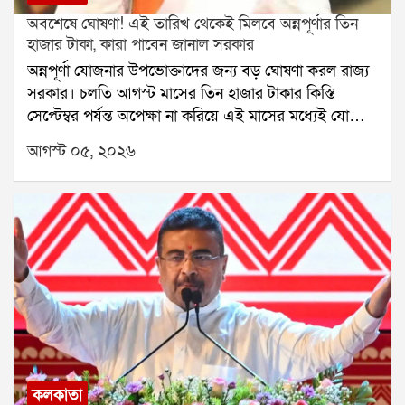
অবশেষে ঘোষণা! এই তারিখ থেকেই মিলবে অন্নপূর্ণার তিন
হাজার টাকা, কারা পাবেন জানাল সরকার
অন্নপূর্ণা যোজনার উপভোক্তাদের জন্য বড় ঘোষণা করল রাজ্য
সরকার। চলতি আগস্ট মাসের তিন হাজার টাকার কিস্তি
সেপ্টেম্বর পর্যন্ত অপেক্ষা না করিয়ে এই মাসের মধ্যেই যোগ্য
উপভোক্তাদের অ্যাকাউন্টে পাঠানো হবে। সরকারের পক্ষ থেকে
আগস্ট ০৫, ২০২৬
জানানো হয়েছে, পনেরো আগস্টের পর থেকেই ধাপে ধাপে
টাকা পাঠানোর কাজ শুরু হবে।সরকারি সূত্রে জানা গিয়েছে,
অনলাইনে আবেদন করার সময় বহু ক্ষেত্রে ভুল তথ্য জমা
পড়েছে। কোথাও ভুল নথি, কোথাও আবার ব্যাঙ্কের তথ্যের
অসঙ্গতি ধরা পড়েছে। তাই প্রত্যেকটি আবেদন বিস্তারিতভাবে
খতিয়ে দেখতে বিডিও স্তরে সমীক্ষা শুরু হয়েছে। সমীক্ষা শেষ
হওয়ার পরেই প্রকৃত উপভোক্তাদের অ্যাকাউন্টে টাকা পাঠানো
হবে।নারী ও শিশুকল্যাণ মন্ত্রী মালতী রাভা রায় জানিয়েছেন,
যাঁরা প্রকৃতভাবে এই প্রকল্পের সুবিধা পাওয়ার যোগ্য, তাঁরাই
টাকা পাবেন। ভুল তথ্য দিয়ে আবেদন করলে বা যোগ্য না
হয়েও আবেদন করলে কোনওভাবেই টাকা দেওয়া হবে না।
কলকাতা