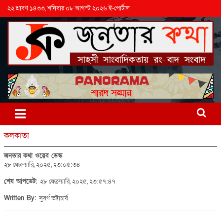
২২ শ্রাবণ ১৪৩৩, শনিবার ০৮ আগস্ট ২০২৬ ই-পোর্টাল
কলকাতা
জনতার কথা ওয়েব ডেস্ক
২৮ ফেব্রুয়ারি, ২০২৫, ২৩:০৫:৩৪
শেষ আপডেট:
২৮ ফেব্রুয়ারি, ২০২৫, ২৩:৫৭:৪৭
Written By:
সুবর্ণ ভট্টাচার্য