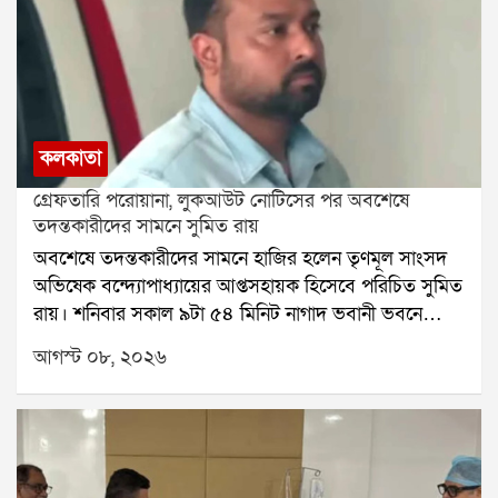
কলকাতা
গ্রেফতারি পরোয়ানা, লুকআউট নোটিসের পর অবশেষে
তদন্তকারীদের সামনে সুমিত রায়
অবশেষে তদন্তকারীদের সামনে হাজির হলেন তৃণমূল সাংসদ
অভিষেক বন্দ্যোপাধ্যায়ের আপ্তসহায়ক হিসেবে পরিচিত সুমিত
রায়। শনিবার সকাল ৯টা ৫৪ মিনিট নাগাদ ভবানী ভবনে
পৌঁছন তিনি। পশ্চিম মেদিনীপুরের শালবনি জমি প্রতারণা
আগস্ট ০৮, ২০২৬
মামলায় তাঁকে জিজ্ঞাসাবাদের জন্য তলব করেছে সিআইডি।
শুক্রবার রাতে সুমিতের বাড়িতে গিয়ে নোটিস দেয় তদন্তকারী
দলের সদস্যরা। সেই নোটিসের পরেই শনিবার নির্ধারিত
সময়ের কয়েক মিনিট আগে ভবানী ভবনে পৌঁছে যান তিনি।
সিআইডি সূত্রে খবর, শালবনি জমি সংক্রান্ত মামলায় সুমিত