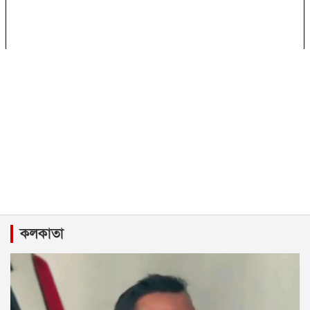
কলকাতা