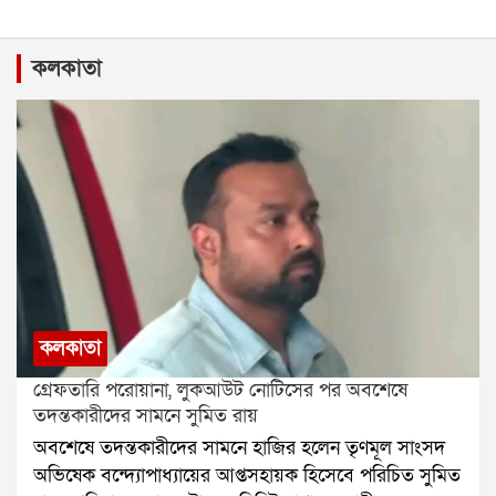
কলকাতা
কলকাতা
গ্রেফতারি পরোয়ানা, লুকআউট নোটিসের পর অবশেষে
তদন্তকারীদের সামনে সুমিত রায়
অবশেষে তদন্তকারীদের সামনে হাজির হলেন তৃণমূল সাংসদ
অভিষেক বন্দ্যোপাধ্যায়ের আপ্তসহায়ক হিসেবে পরিচিত সুমিত