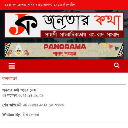
২২ শ্রাবণ ১৪৩৩, শনিবার ০৮ আগস্ট ২০২৬ ই-পোর্টাল
কলকাতা
জনতার কথা ওয়েব ডেস্ক
২৪ নভেম্বর, ২০২৫, ১৪:৩০:২৯
শেষ আপডেট:
২৪ নভেম্বর, ২০২৫, ১৫:৩৭:০৯
Written By:
মীরা সেনগুপ্ত