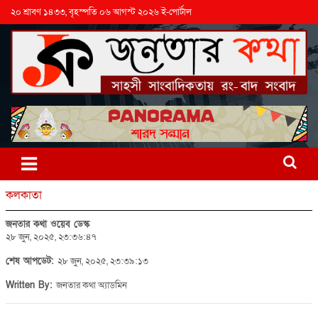
২০ শ্রাবণ ১৪৩৩, বৃহস্পতি ০৬ আগস্ট ২০২৬ ই-পোর্টাল
কলকাতা
জনতার কথা ওয়েব ডেস্ক
২৮ জুন, ২০২৫, ২৩:৩৬:৪৭
শেষ আপডেট:
২৮ জুন, ২০২৫, ২৩:৩৯:১৩
Written By:
জনতার কথা অ্যাডমিন