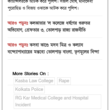
কাউন্সিলরকে আটক করে পুলিশ। সজল ঘোষ, মীনাদেবী
পুরোহিত ও বিজয় ওঝাকে আটক করে পুলিশ।
আরও পড়ুনঃ
কলকাতার 'ল কলেজে ধর্ষণের গুরুতর
অভিযোগ, গ্রেফতার ৩, তোলপাড় রাজ্য রাজনীতি
আরও পড়ুনঃ
কসবা কাণ্ডে মদন মিত্র ও কল্যান
বন্দ্যোপাধ্যায়ের মন্তব্যে তোলপাড় বাংলা, তৃণমূলের নিন্দা
More Stories On
:
Kasba Law College
Rape
Kolkata Police
RG Kar Medical College and Hospital
Incident