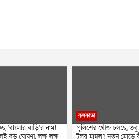
কলকাতা
ছে ‘বাংলার বাড়ি’র নাম!
পুলিশের খোঁজ চলছে, তব
ই বড় ঘোষণা, লক্ষ লক্ষ
টুলুর মামলা! নতুন মোড়ে 