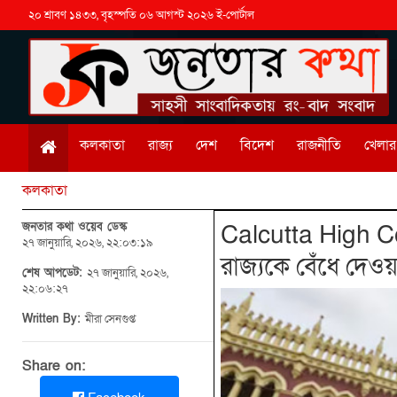
২০ শ্রাবণ ১৪৩৩, বৃহস্পতি ০৬ আগস্ট ২০২৬ ই-পোর্টাল
কলকাতা
রাজ্য
দেশ
বিদেশ
রাজনীতি
খেলার 
কলকাতা
জনতার কথা ওয়েব ডেস্ক
Calcutta High Cour
২৭ জানুয়ারি, ২০২৬, ২২:০৩:১৯
রাজ্যকে বেঁধে দেও
শেষ আপডেট:
২৭ জানুয়ারি, ২০২৬,
২২:০৬:২৭
Written By:
মীরা সেনগুপ্ত
Share on: