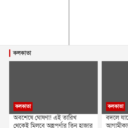
কলকাতা
কলকাতা
কলকাতা
অবশেষে ঘোষণা! এই তারিখ
বদলে যাচ্
থেকেই মিলবে অন্নপূর্ণার তিন হাজার
আগামীকাল