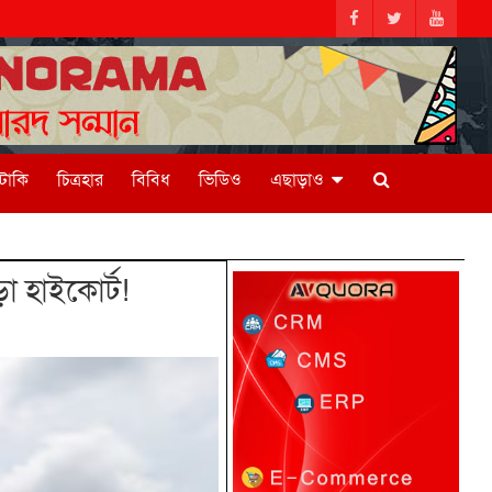
িটাকি
চিত্রহার
বিবিধ
ভিডিও
এছাড়াও
া হাইকোর্ট!