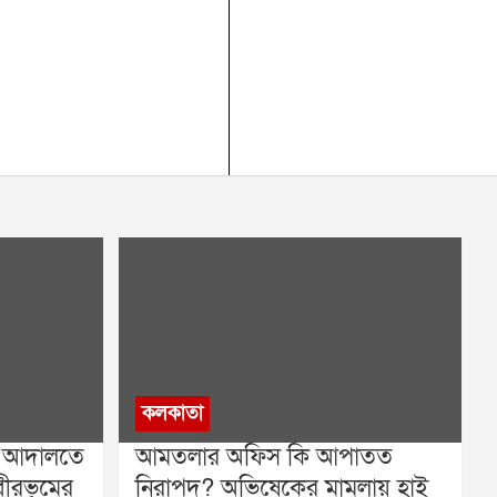
কলকাতা
ু আদালতে
আমতলার অফিস কি আপাতত
বীরভূমের
নিরাপদ? অভিষেকের মামলায় হাই