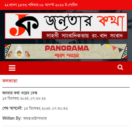
২২ শ্রাবণ ১৪৩৩, শনিবার ০৮ আগস্ট ২০২৬ ই-পোর্টাল
কলকাতা
জনতার কথা ওয়েব ডেস্ক
১৫ ডিসেম্বর, ২০২৫, ০৭:২৬:২২
শেষ আপডেট:
১৫ ডিসেম্বর, ২০২৫, ০৭:৩০:৪২
Written By:
জয়ন্ত চট্টোপাধ্যায়