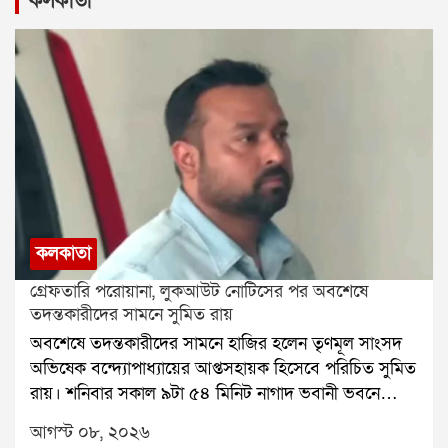
কলকাতা
কলকাতা
গ্রেফতারি পরোয়ানা, লুকআউট নোটিসের পর অবশেষে
তদন্তকারীদের সামনে সুমিত রায়
অবশেষে তদন্তকারীদের সামনে হাজির হলেন তৃণমূল সাংসদ
অভিষেক বন্দ্যোপাধ্যায়ের আপ্তসহায়ক হিসেবে পরিচিত সুমিত
রায়। শনিবার সকাল ৯টা ৫৪ মিনিট নাগাদ ভবানী ভবনে
পৌঁছন তিনি। পশ্চিম মেদিনীপুরের শালবনি জমি প্রতারণা
আগস্ট ০৮, ২০২৬
মামলায় তাঁকে জিজ্ঞাসাবাদের জন্য তলব করেছে সিআইডি।