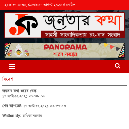
২১ শ্রাবণ ১৪৩৩, শুক্রবার ০৭ আগস্ট ২০২৬ ই-পোর্টাল
বিদেশ
জনতার কথা ওয়েব ডেস্ক
১৭ অক্টোবর, ২০২১, ০৯:৪৮:০৬
শেষ আপডেট:
১৭ অক্টোবর, ২০২১, ০৯:৫৭:০৩
Written By:
রাধিকা সরকার