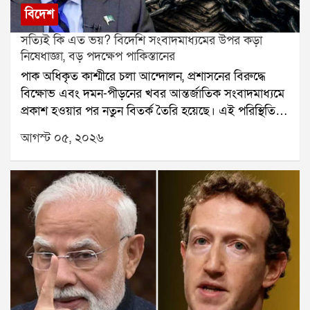
বিদেশ
সত্যিই কি এত ভয়? বিদেশি সংবাদমাধ্যমের উপর কড়া
নিষেধাজ্ঞা, বড় পদক্ষেপ পাকিস্তানের
পাক অধিকৃত কাশ্মীরে চলা আন্দোলন, প্রশাসনের বিরুদ্ধে
বিক্ষোভ এবং দমন-পীড়নের খবর আন্তর্জাতিক সংবাদমাধ্যমে
প্রকাশ হওয়ার পর নতুন বিতর্ক তৈরি হয়েছে। এই পরিস্থিতিতে
বিদেশি সংবাদমাধ্যমের উপর কড়া নিয়ন্ত্রণ আরোপ করল
আগস্ট ০৫, ২০২৬
পাকিস্তান সরকার। নতুন নির্দেশ অনুযায়ী, সরকারি অনুমতি
ছাড়া দেশের নির্দিষ্ট এলাকায় কোনও বিদেশি সংবাদমাধ্যম বা
সাংবাদিক খবর সংগ্রহ করতে পারবেন না।পাকিস্তানের তথ্য ও
সম্প্রচার মন্ত্রণালয় জানিয়েছে, এই নিয়ম আন্তর্জাতিক
সংবাদপত্র, টেলিভিশন, ডিজিটাল সংবাদমাধ্যম, ওয়েবভিত্তিক
প্ল্যাটফর্ম এবং সামাজিক মাধ্যমের ক্ষেত্রেও সমানভাবে
প্রযোজ্য হবে। বিদেশি সংবাদমাধ্যমকে আগে সরকারি নিবন্ধন
করতে হবে। অনুমোদন পাওয়ার পরেই তারা নির্দিষ্ট এলাকায়
রিপোর্ট করার সুযোগ পাবেন।সরকারি নির্দেশে আরও বলা
হয়েছে, বিদেশি সাংবাদিক কোথায় যাচ্ছেন, কার সঙ্গে কথা