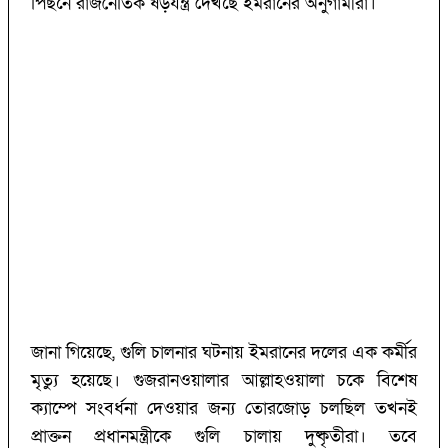
পিছনে রাজনৈতিক ষড়যন্ত্র দেখছে ইমরানের অনুগামীরা।
জানা গিয়েছে, গুলি চালনার ঘটনায় ইমরানের দলের এক কর্মীর
মৃত্যু হয়েছে। গুজরানওয়ালার আল্লাহওয়ালা চকে বিশেষ
ক্যাম্পে সংবর্ধনা দেওয়ার জন্য তোরজোড় চলছিল তখনই
প্রাক্তন প্রধানমন্ত্রীকে গুলি চালায় দুষ্কৃতীরা। তবে