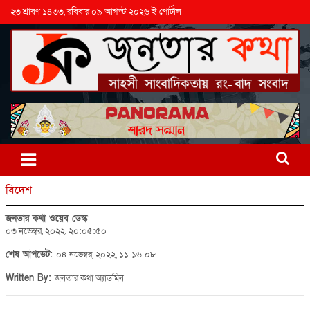
২৩ শ্রাবণ ১৪৩৩, রবিবার ০৯ আগস্ট ২০২৬ ই-পোর্টাল
বিদেশ
জনতার কথা ওয়েব ডেস্ক
০৩ নভেম্বর, ২০২২, ২০:০৫:৫০
শেষ আপডেট:
০৪ নভেম্বর, ২০২২, ১১:১৬:০৮
Written By:
জনতার কথা অ্যাডমিন