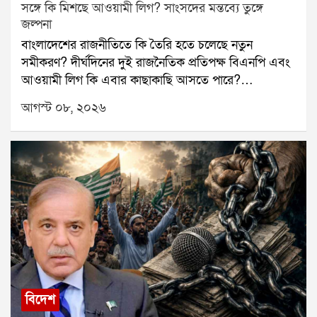
সঙ্গে কি মিশছে আওয়ামী লিগ? সাংসদের মন্তব্যে তুঙ্গে
জল্পনা
বাংলাদেশের রাজনীতিতে কি তৈরি হতে চলেছে নতুন
সমীকরণ? দীর্ঘদিনের দুই রাজনৈতিক প্রতিপক্ষ বিএনপি এবং
আওয়ামী লিগ কি এবার কাছাকাছি আসতে পারে?
বাংলাদেশের প্রাক্তন প্রধানমন্ত্রী শেখ হাসিনার দেশে ফেরার
আগস্ট ০৮, ২০২৬
জল্পনার মধ্যেই এমনই এক মন্তব্য ঘিরে শুরু হয়েছে নতুন
রাজনৈতিক চর্চা।চলতি বছরের ডিসেম্বরেই বাংলাদেশে ফিরতে
চান শেখ হাসিনা, এমন খবর সামনে এসেছে। তার মধ্যেই
আওয়ামী লিগকে নিয়ে বড় মন্তব্য করেছেন বিএনপির এক
সাংসদ। সুনামগঞ্জ-২ আসনের সাংসদ নাসির উদ্দিন চৌধুরী
বৃহস্পতিবার একটি সমাবেশে বলেন, আওয়ামী লিগ তাঁদের
শত্রু নয়, বরং মিত্র। তাঁর দাবি, মুক্তিযুদ্ধের সময় দুই পক্ষ
একসঙ্গে লড়াই করেছে এবং অদূর ভবিষ্যতে আওয়ামী লিগ
বিএনপির সঙ্গে মিশে যেতে পারে।এই মন্তব্য প্রকাশ্যে
আসতেই বাংলাদেশের রাজনৈতিক মহলে জোর জল্পনা শুরু
হয়েছে। তা হলে কি নিষেধাজ্ঞার আওতায় থাকা আওয়ামী
বিদেশ
লিগকে ফের রাজনীতির মূল স্রোতে ফিরিয়ে আনার কোনও