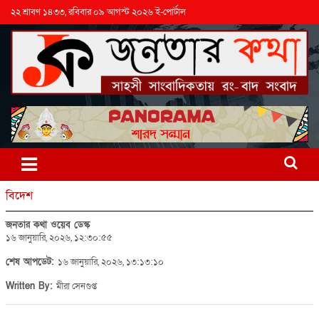
২২ শ্রাবণ ১৪৩৩, রবিবার ০৯ আগস্ট ২০২৬ ই-পোর্টাল
বিদেশ
জনতার কথা ওয়েব ডেস্ক
১৬ জানুয়ারি, ২০২৬, ১২:৩০:৫৫
শেষ আপডেট:
১৬ জানুয়ারি, ২০২৬, ১৩:১৩:১০
Written By:
মীরা সেনগুপ্ত