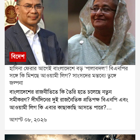
বিদেশ
হাসিনা ফেরার আগেই বাংলাদেশে বড় ‘পালাবদল’! বিএনপির
সঙ্গে কি মিশছে আওয়ামী লিগ? সাংসদের মন্তব্যে তুঙ্গে
জল্পনা
বাংলাদেশের রাজনীতিতে কি তৈরি হতে চলেছে নতুন
সমীকরণ? দীর্ঘদিনের দুই রাজনৈতিক প্রতিপক্ষ বিএনপি এবং
আওয়ামী লিগ কি এবার কাছাকাছি আসতে পারে?
বাংলাদেশের প্রাক্তন প্রধানমন্ত্রী শেখ হাসিনার দেশে ফেরার
আগস্ট ০৮, ২০২৬
জল্পনার মধ্যেই এমনই এক মন্তব্য ঘিরে শুরু হয়েছে নতুন
রাজনৈতিক চর্চা।চলতি বছরের ডিসেম্বরেই বাংলাদেশে ফিরতে
চান শেখ হাসিনা, এমন খবর সামনে এসেছে। তার মধ্যেই