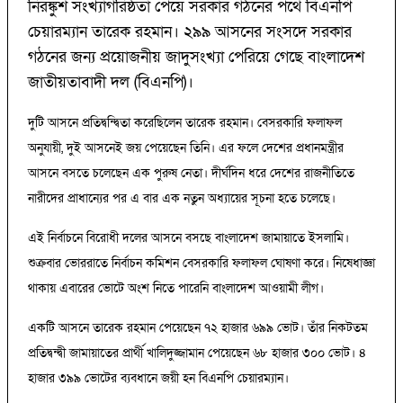
নিরঙ্কুশ সংখ্যাগরিষ্ঠতা পেয়ে সরকার গঠনের পথে বিএনপি
চেয়ারম্যান তারেক রহমান। ২৯৯ আসনের সংসদে সরকার
গঠনের জন্য প্রয়োজনীয় জাদুসংখ্যা পেরিয়ে গেছে বাংলাদেশ
জাতীয়তাবাদী দল (বিএনপি)।
দুটি আসনে প্রতিদ্বন্দ্বিতা করেছিলেন তারেক রহমান। বেসরকারি ফলাফল
অনুযায়ী, দুই আসনেই জয় পেয়েছেন তিনি। এর ফলে দেশের প্রধানমন্ত্রীর
আসনে বসতে চলেছেন এক পুরুষ নেতা। দীর্ঘদিন ধরে দেশের রাজনীতিতে
নারীদের প্রাধান্যের পর এ বার এক নতুন অধ্যায়ের সূচনা হতে চলেছে।
এই নির্বাচনে বিরোধী দলের আসনে বসছে বাংলাদেশ জামায়াতে ইসলামি।
শুক্রবার ভোররাতে নির্বাচন কমিশন বেসরকারি ফলাফল ঘোষণা করে। নিষেধাজ্ঞা
থাকায় এবারের ভোটে অংশ নিতে পারেনি বাংলাদেশ আওয়ামী লীগ।
একটি আসনে তারেক রহমান পেয়েছেন ৭২ হাজার ৬৯৯ ভোট। তাঁর নিকটতম
প্রতিদ্বন্দ্বী জামায়াতের প্রার্থী খালিদুজ্জামান পেয়েছেন ৬৮ হাজার ৩০০ ভোট। ৪
হাজার ৩৯৯ ভোটের ব্যবধানে জয়ী হন বিএনপি চেয়ারম্যান।