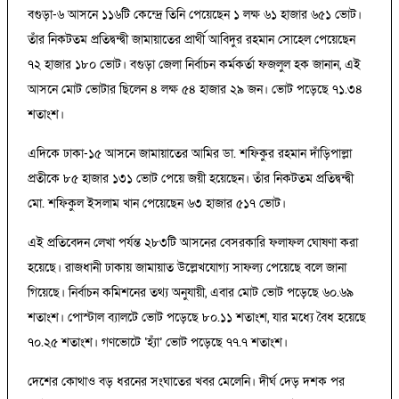
বগুড়া-৬ আসনে ১১৬টি কেন্দ্রে তিনি পেয়েছেন ১ লক্ষ ৬১ হাজার ৬৫১ ভোট।
তাঁর নিকটতম প্রতিদ্বন্দ্বী জামায়াতের প্রার্থী আবিদুর রহমান সোহেল পেয়েছেন
৭২ হাজার ১৮০ ভোট। বগুড়া জেলা নির্বাচন কর্মকর্তা ফজলুল হক জানান, এই
আসনে মোট ভোটার ছিলেন ৪ লক্ষ ৫৪ হাজার ২৯ জন। ভোট পড়েছে ৭১.৩৪
শতাংশ।
এদিকে ঢাকা-১৫ আসনে জামায়াতের আমির ডা. শফিকুর রহমান দাঁড়িপাল্লা
প্রতীকে ৮৫ হাজার ১৩১ ভোট পেয়ে জয়ী হয়েছেন। তাঁর নিকটতম প্রতিদ্বন্দ্বী
মো. শফিকুল ইসলাম খান পেয়েছেন ৬৩ হাজার ৫১৭ ভোট।
এই প্রতিবেদন লেখা পর্যন্ত ২৮৩টি আসনের বেসরকারি ফলাফল ঘোষণা করা
হয়েছে। রাজধানী ঢাকায় জামায়াত উল্লেখযোগ্য সাফল্য পেয়েছে বলে জানা
গিয়েছে। নির্বাচন কমিশনের তথ্য অনুযায়ী, এবার মোট ভোট পড়েছে ৬০.৬৯
শতাংশ। পোস্টাল ব্যালটে ভোট পড়েছে ৮০.১১ শতাংশ, যার মধ্যে বৈধ হয়েছে
৭০.২৫ শতাংশ। গণভোটে ‘হ্যাঁ’ ভোট পড়েছে ৭৭.৭ শতাংশ।
দেশের কোথাও বড় ধরনের সংঘাতের খবর মেলেনি। দীর্ঘ দেড় দশক পর