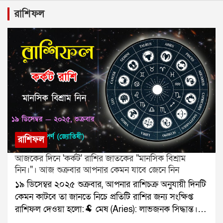
রাশিফল
রাশিফল
আজকের দিনে 'কর্কট' রাশির জাতকের "মানসিক বিশ্রাম
নিন।"। আজ শুক্রবার আপনার কেমন যাবে জেনে নিন
১৯ ডিসেম্বর ২০২৫ শুক্রবার, আপনার রাশিচক্র অনুযায়ী দিনটি
কেমন কাটবে তা জানতে নিচে প্রতিটি রাশির জন্য সংক্ষিপ্ত
রাশিফল দেওয়া হলো:🐏 মেষ (Aries): লাভজনক সিদ্ধান্ত।🐂
বৃষ (Taurus): পরিবারের মেলামেশা।👥 মিথুন (Gemini):