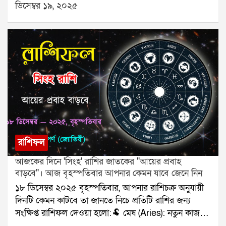
ডিসেম্বর ১৯, ২০২৫
ব্যস্ততা বাড়বে।🦀 কর্কট (Cancer): মানসিক বিশ্রাম নিন।🦁
সিংহ (Leo): বাড়তি আয়।🌾 কন্যা (Virgo): সম্পর্ক খুশির।⚖️
তুলা (Libra): ট্রাভেল প্ল্যান স্থির।🦂 বৃশ্চিক (Scorpio): পাওনা
পাওয়া।🏹 ধনু (Sagittarius): কাজের সাফল্য।🐐 মকর
(Capricorn): কথায় সতর্কতা।🌊 কুম্ভ (Aquarius): সাহায্য
পাবেন।🐟 মীন (Pisces): কাগজপত্রে সুবিধা।যে কোনও
সমস্যার স্থায়ী সমাধানের জন্য যোগাযোগ করুনঃ শ্রী সূপর্ণ
(জ্যোতিষী)যোগাযোগঃ ৯৮৩০০৬৫২৪০, ওয়েবসাইটঃ
www.srisuparna.com
রাশিফল
আজকের দিনে 'সিংহ' রাশির জাতকের "আয়ের প্রবাহ
বাড়বে"। আজ বৃহস্পতিবার আপনার কেমন যাবে জেনে নিন
১৮ ডিসেম্বর ২০২৫ বৃহস্পতিবার, আপনার রাশিচক্র অনুযায়ী
দিনটি কেমন কাটবে তা জানতে নিচে প্রতিটি রাশির জন্য
সংক্ষিপ্ত রাশিফল দেওয়া হলো:🐏 মেষ (Aries): নতুন কাজ
শুরু।🐂 বৃষ (Taurus): পরিবারে সুখবর।👥 মিথুন