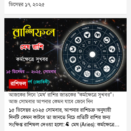
হবে।🐂 বৃষ (Taurus): পরিবারের সঙ্গে ভালো সময়।👥
ডিসেম্বর ১৭, ২০২৫
মিথুন (Gemini): সিদ্ধান্ত নিতে হবে।🦀 কর্কট (Cancer):
রোগ প্রতিরোধে সতর্কতা।🦁 সিংহ (Leo): অর্থপ্রাপ্তি।🌾 কন্যা
(Virgo): সম্পর্কের উষ্ণতা।⚖️ তুলা (Libra): ভ্রমণ নিশ্চিত।🦂
বৃশ্চিক (Scorpio): পাওনা মিলবে।🏹 ধনু (Sagittarius):
কাজ দ্রুত এগোবে।🐐 মকর (Capricorn): কথায় সতর্ক।🌊
কুম্ভ (Aquarius): বন্ধু উপকার করবে।🐟 মীন (Pisces):
কাগজপত্রে সাফল্য।যে কোনও সমস্যার স্থায়ী সমাধানের জন্য
যোগাযোগ করুনঃ শ্রী সূপর্ণ (জ্যোতিষী)যোগাযোগঃ
৯৮৩০০৬৫২৪০, ওয়েবসাইটঃ www.srisuparna.com
রাশিফল
আজকের দিনে 'মেষ' রাশির জাতকের "কর্মক্ষেত্রে সুখবর"।
আজ সোমবার আপনার কেমন যাবে জেনে নিন
১৫ ডিসেম্বর ২০২৫ সোমবার, আপনার রাশিচক্র অনুযায়ী
দিনটি কেমন কাটবে তা জানতে নিচে প্রতিটি রাশির জন্য
সংক্ষিপ্ত রাশিফল দেওয়া হলো:🐏 মেষ (Aries): কর্মক্ষেত্রে