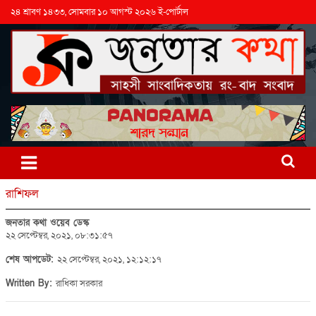
২৪ শ্রাবণ ১৪৩৩, সোমবার ১০ আগস্ট ২০২৬ ই-পোর্টাল
রাশিফল
জনতার কথা ওয়েব ডেস্ক
২২ সেপ্টেম্বর, ২০২১, ০৮:৩১:৫৭
শেষ আপডেট:
২২ সেপ্টেম্বর, ২০২১, ১২:১২:১৭
Written By:
রাধিকা সরকার