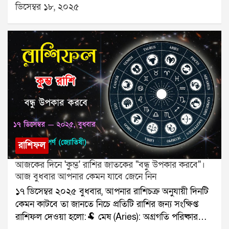
ডিসেম্বর ১৮, ২০২৫
(Gemini): মিটিং শুভ।🦀 কর্কট (Cancer): স্বাস্থ্যে নজর দিন।
🦁 সিংহ (Leo): আয়ের প্রবাহ বাড়বে।🌾 কন্যা (Virgo): প্রেম
মধুর।⚖️ তুলা (Libra): যাত্রার ভাবনা।🦂 বৃশ্চিক (Scorpio):
টাকার লেনদেন সফল।🏹 ধনু (Sagittarius): অগ্রগতি স্থির।
🐐 মকর (Capricorn): ভুল বোঝাবুঝি কমবে।🌊 কুম্ভ
(Aquarius): বন্ধুর সঙ্গে সময় কাটবে।🐟 মীন (Pisces):
নথি সংক্রান্ত কাজ সফল।যে কোনও সমস্যার স্থায়ী সমাধানের
জন্য যোগাযোগ করুনঃ শ্রী সূপর্ণ (জ্যোতিষী)যোগাযোগঃ
৯৮৩০০৬৫২৪০, ওয়েবসাইটঃ www.srisuparna.com
রাশিফল
আজকের দিনে 'কুম্ভ' রাশির জাতকের "বন্ধু উপকার করবে"।
আজ বুধবার আপনার কেমন যাবে জেনে নিন
১৭ ডিসেম্বর ২০২৫ বুধবার, আপনার রাশিচক্র অনুযায়ী দিনটি
কেমন কাটবে তা জানতে নিচে প্রতিটি রাশির জন্য সংক্ষিপ্ত
রাশিফল দেওয়া হলো:🐏 মেষ (Aries): অগ্রগতি পরিষ্কার