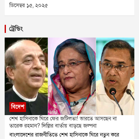
সুখবর।🐂 বৃষ (Taurus): পরিবারের দায়িত্ব।👥 মিথুন
ডিসেম্বর ১৫, ২০২৫
(Gemini): সৃজনশীল কাজে সাফল্য।🦀 কর্কট (Cancer):
ক্লান্তি বাড়বে।🦁 সিংহ (Leo): আর্থিক লাভ।🌾 কন্যা (Virgo):
প্রেমে স্বস্তি।⚖️ তুলা (Libra): ভ্রমণের প্রস্তুতি।🦂 বৃশ্চিক
ট্রেন্ডিং
(Scorpio): অর্থ ফেরত সম্ভাবনা।🏹 ধনু (Sagittarius): কাজ
সফল।🐐 মকর (Capricorn): ভুল বোঝাবুঝি দূর।🌊 কুম্ভ
(Aquarius): সহায়তা মিলবে।🐟 মীন (Pisces): নথিপত্র
ভালো যাবে।যে কোনও সমস্যার স্থায়ী সমাধানের জন্য
যোগাযোগ করুনঃ শ্রী সূপর্ণ (জ্যোতিষী)যোগাযোগঃ
৯৮৩০০৬৫২৪০, ওয়েবসাইটঃ www.srisuparna.com
বিদেশ
শেখ হাসিনাকে ঘিরে ফের জটিলতা! ভারতে আসছেন না
তারেক রহমান? দিল্লির বার্তায় বাড়ছে জল্পনা
বাংলাদেশের রাজনীতিতে শেখ হাসিনাকে ঘিরে নতুন করে