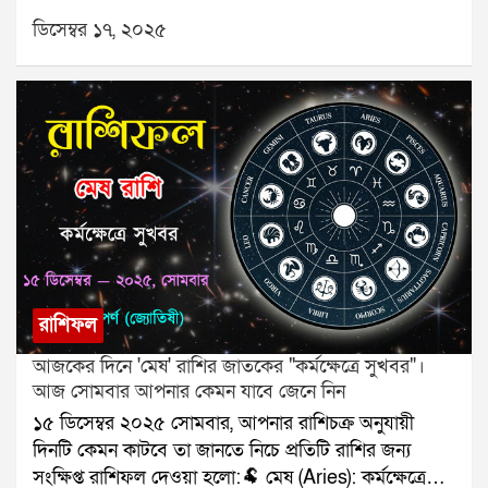
হবে।🐂 বৃষ (Taurus): পরিবারের সঙ্গে ভালো সময়।👥
ডিসেম্বর ১৭, ২০২৫
মিথুন (Gemini): সিদ্ধান্ত নিতে হবে।🦀 কর্কট (Cancer):
রোগ প্রতিরোধে সতর্কতা।🦁 সিংহ (Leo): অর্থপ্রাপ্তি।🌾 কন্যা
(Virgo): সম্পর্কের উষ্ণতা।⚖️ তুলা (Libra): ভ্রমণ নিশ্চিত।🦂
বৃশ্চিক (Scorpio): পাওনা মিলবে।🏹 ধনু (Sagittarius):
কাজ দ্রুত এগোবে।🐐 মকর (Capricorn): কথায় সতর্ক।🌊
কুম্ভ (Aquarius): বন্ধু উপকার করবে।🐟 মীন (Pisces):
কাগজপত্রে সাফল্য।যে কোনও সমস্যার স্থায়ী সমাধানের জন্য
যোগাযোগ করুনঃ শ্রী সূপর্ণ (জ্যোতিষী)যোগাযোগঃ
৯৮৩০০৬৫২৪০, ওয়েবসাইটঃ www.srisuparna.com
রাশিফল
আজকের দিনে 'মেষ' রাশির জাতকের "কর্মক্ষেত্রে সুখবর"।
আজ সোমবার আপনার কেমন যাবে জেনে নিন
১৫ ডিসেম্বর ২০২৫ সোমবার, আপনার রাশিচক্র অনুযায়ী
দিনটি কেমন কাটবে তা জানতে নিচে প্রতিটি রাশির জন্য
সংক্ষিপ্ত রাশিফল দেওয়া হলো:🐏 মেষ (Aries): কর্মক্ষেত্রে