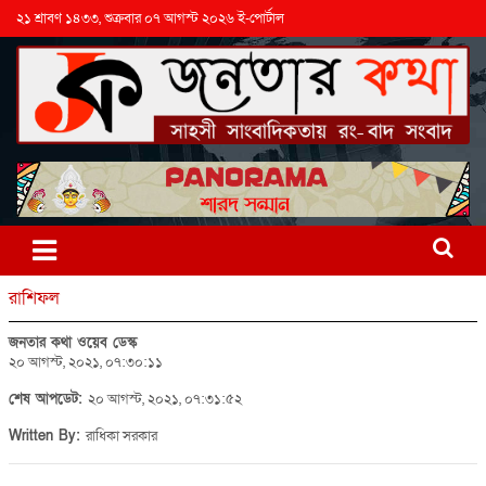
২১ শ্রাবণ ১৪৩৩, শুক্রবার ০৭ আগস্ট ২০২৬ ই-পোর্টাল
রাশিফল
জনতার কথা ওয়েব ডেস্ক
২০ আগস্ট, ২০২১, ০৭:৩০:১১
শেষ আপডেট:
২০ আগস্ট, ২০২১, ০৭:৩১:৫২
Written By:
রাধিকা সরকার