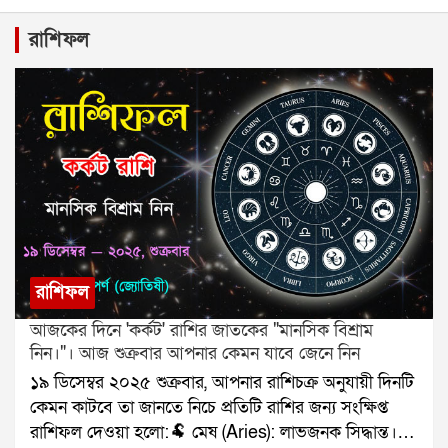
রাশিফল
রাশিফল
আজকের দিনে 'কর্কট' রাশির জাতকের "মানসিক বিশ্রাম
নিন।"। আজ শুক্রবার আপনার কেমন যাবে জেনে নিন
১৯ ডিসেম্বর ২০২৫ শুক্রবার, আপনার রাশিচক্র অনুযায়ী দিনটি
কেমন কাটবে তা জানতে নিচে প্রতিটি রাশির জন্য সংক্ষিপ্ত
রাশিফল দেওয়া হলো:🐏 মেষ (Aries): লাভজনক সিদ্ধান্ত।🐂