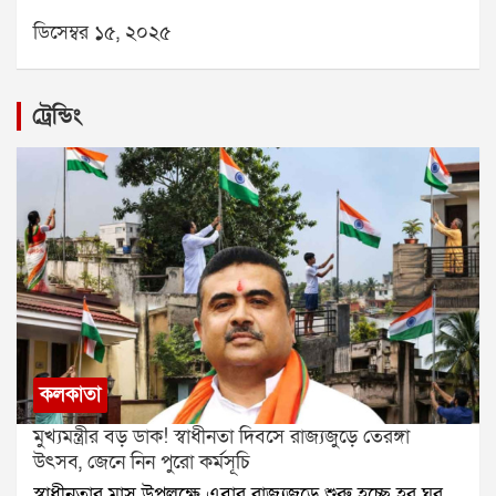
সুখবর।🐂 বৃষ (Taurus): পরিবারের দায়িত্ব।👥 মিথুন
ডিসেম্বর ১৫, ২০২৫
(Gemini): সৃজনশীল কাজে সাফল্য।🦀 কর্কট (Cancer):
ক্লান্তি বাড়বে।🦁 সিংহ (Leo): আর্থিক লাভ।🌾 কন্যা (Virgo):
প্রেমে স্বস্তি।⚖️ তুলা (Libra): ভ্রমণের প্রস্তুতি।🦂 বৃশ্চিক
ট্রেন্ডিং
(Scorpio): অর্থ ফেরত সম্ভাবনা।🏹 ধনু (Sagittarius): কাজ
সফল।🐐 মকর (Capricorn): ভুল বোঝাবুঝি দূর।🌊 কুম্ভ
(Aquarius): সহায়তা মিলবে।🐟 মীন (Pisces): নথিপত্র
ভালো যাবে।যে কোনও সমস্যার স্থায়ী সমাধানের জন্য
যোগাযোগ করুনঃ শ্রী সূপর্ণ (জ্যোতিষী)যোগাযোগঃ
৯৮৩০০৬৫২৪০, ওয়েবসাইটঃ www.srisuparna.com
কলকাতা
মুখ্যমন্ত্রীর বড় ডাক! স্বাধীনতা দিবসে রাজ্যজুড়ে তেরঙ্গা
উৎসব, জেনে নিন পুরো কর্মসূচি
স্বাধীনতার মাস উপলক্ষে এবার রাজ্যজুড়ে শুরু হচ্ছে হর ঘর