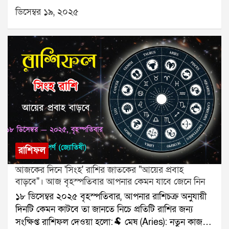
বৃষ (Taurus): পরিবারের মেলামেশা।👥 মিথুন (Gemini):
ডিসেম্বর ১৯, ২০২৫
ব্যস্ততা বাড়বে।🦀 কর্কট (Cancer): মানসিক বিশ্রাম নিন।🦁
সিংহ (Leo): বাড়তি আয়।🌾 কন্যা (Virgo): সম্পর্ক খুশির।⚖️
তুলা (Libra): ট্রাভেল প্ল্যান স্থির।🦂 বৃশ্চিক (Scorpio): পাওনা
পাওয়া।🏹 ধনু (Sagittarius): কাজের সাফল্য।🐐 মকর
(Capricorn): কথায় সতর্কতা।🌊 কুম্ভ (Aquarius): সাহায্য
পাবেন।🐟 মীন (Pisces): কাগজপত্রে সুবিধা।যে কোনও
সমস্যার স্থায়ী সমাধানের জন্য যোগাযোগ করুনঃ শ্রী সূপর্ণ
(জ্যোতিষী)যোগাযোগঃ ৯৮৩০০৬৫২৪০, ওয়েবসাইটঃ
www.srisuparna.com
রাশিফল
আজকের দিনে 'সিংহ' রাশির জাতকের "আয়ের প্রবাহ
বাড়বে"। আজ বৃহস্পতিবার আপনার কেমন যাবে জেনে নিন
১৮ ডিসেম্বর ২০২৫ বৃহস্পতিবার, আপনার রাশিচক্র অনুযায়ী
দিনটি কেমন কাটবে তা জানতে নিচে প্রতিটি রাশির জন্য
সংক্ষিপ্ত রাশিফল দেওয়া হলো:🐏 মেষ (Aries): নতুন কাজ