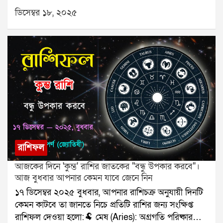
শুরু।🐂 বৃষ (Taurus): পরিবারে সুখবর।👥 মিথুন
ডিসেম্বর ১৮, ২০২৫
(Gemini): মিটিং শুভ।🦀 কর্কট (Cancer): স্বাস্থ্যে নজর দিন।
🦁 সিংহ (Leo): আয়ের প্রবাহ বাড়বে।🌾 কন্যা (Virgo): প্রেম
মধুর।⚖️ তুলা (Libra): যাত্রার ভাবনা।🦂 বৃশ্চিক (Scorpio):
টাকার লেনদেন সফল।🏹 ধনু (Sagittarius): অগ্রগতি স্থির।
🐐 মকর (Capricorn): ভুল বোঝাবুঝি কমবে।🌊 কুম্ভ
(Aquarius): বন্ধুর সঙ্গে সময় কাটবে।🐟 মীন (Pisces):
নথি সংক্রান্ত কাজ সফল।যে কোনও সমস্যার স্থায়ী সমাধানের
জন্য যোগাযোগ করুনঃ শ্রী সূপর্ণ (জ্যোতিষী)যোগাযোগঃ
৯৮৩০০৬৫২৪০, ওয়েবসাইটঃ www.srisuparna.com
রাশিফল
আজকের দিনে 'কুম্ভ' রাশির জাতকের "বন্ধু উপকার করবে"।
আজ বুধবার আপনার কেমন যাবে জেনে নিন
১৭ ডিসেম্বর ২০২৫ বুধবার, আপনার রাশিচক্র অনুযায়ী দিনটি
কেমন কাটবে তা জানতে নিচে প্রতিটি রাশির জন্য সংক্ষিপ্ত
রাশিফল দেওয়া হলো:🐏 মেষ (Aries): অগ্রগতি পরিষ্কার