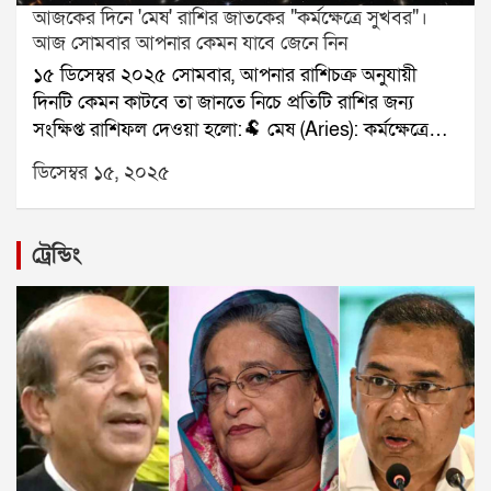
আজকের দিনে 'মেষ' রাশির জাতকের "কর্মক্ষেত্রে সুখবর"।
আজ সোমবার আপনার কেমন যাবে জেনে নিন
১৫ ডিসেম্বর ২০২৫ সোমবার, আপনার রাশিচক্র অনুযায়ী
দিনটি কেমন কাটবে তা জানতে নিচে প্রতিটি রাশির জন্য
সংক্ষিপ্ত রাশিফল দেওয়া হলো:🐏 মেষ (Aries): কর্মক্ষেত্রে
সুখবর।🐂 বৃষ (Taurus): পরিবারের দায়িত্ব।👥 মিথুন
ডিসেম্বর ১৫, ২০২৫
(Gemini): সৃজনশীল কাজে সাফল্য।🦀 কর্কট (Cancer):
ক্লান্তি বাড়বে।🦁 সিংহ (Leo): আর্থিক লাভ।🌾 কন্যা (Virgo):
প্রেমে স্বস্তি।⚖️ তুলা (Libra): ভ্রমণের প্রস্তুতি।🦂 বৃশ্চিক
ট্রেন্ডিং
(Scorpio): অর্থ ফেরত সম্ভাবনা।🏹 ধনু (Sagittarius): কাজ
সফল।🐐 মকর (Capricorn): ভুল বোঝাবুঝি দূর।🌊 কুম্ভ
(Aquarius): সহায়তা মিলবে।🐟 মীন (Pisces): নথিপত্র
ভালো যাবে।যে কোনও সমস্যার স্থায়ী সমাধানের জন্য
যোগাযোগ করুনঃ শ্রী সূপর্ণ (জ্যোতিষী)যোগাযোগঃ
৯৮৩০০৬৫২৪০, ওয়েবসাইটঃ www.srisuparna.com