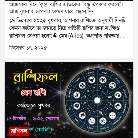
আজকের দিনে 'কুম্ভ' রাশির জাতকের "বন্ধু উপকার করবে"।
আজ বুধবার আপনার কেমন যাবে জেনে নিন
১৭ ডিসেম্বর ২০২৫ বুধবার, আপনার রাশিচক্র অনুযায়ী দিনটি
কেমন কাটবে তা জানতে নিচে প্রতিটি রাশির জন্য সংক্ষিপ্ত
রাশিফল দেওয়া হলো:🐏 মেষ (Aries): অগ্রগতি পরিষ্কার
হবে।🐂 বৃষ (Taurus): পরিবারের সঙ্গে ভালো সময়।👥
ডিসেম্বর ১৭, ২০২৫
মিথুন (Gemini): সিদ্ধান্ত নিতে হবে।🦀 কর্কট (Cancer):
রোগ প্রতিরোধে সতর্কতা।🦁 সিংহ (Leo): অর্থপ্রাপ্তি।🌾 কন্যা
(Virgo): সম্পর্কের উষ্ণতা।⚖️ তুলা (Libra): ভ্রমণ নিশ্চিত।🦂
বৃশ্চিক (Scorpio): পাওনা মিলবে।🏹 ধনু (Sagittarius):
কাজ দ্রুত এগোবে।🐐 মকর (Capricorn): কথায় সতর্ক।🌊
কুম্ভ (Aquarius): বন্ধু উপকার করবে।🐟 মীন (Pisces):
কাগজপত্রে সাফল্য।যে কোনও সমস্যার স্থায়ী সমাধানের জন্য
যোগাযোগ করুনঃ শ্রী সূপর্ণ (জ্যোতিষী)যোগাযোগঃ
৯৮৩০০৬৫২৪০, ওয়েবসাইটঃ www.srisuparna.com
রাশিফল