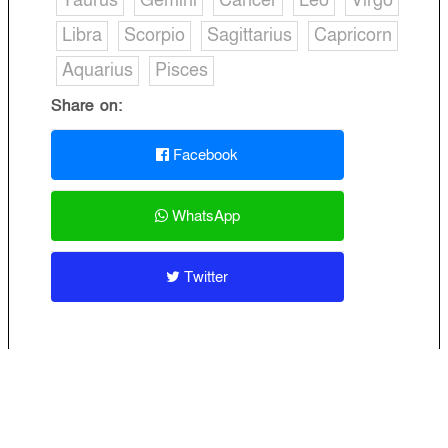
Taurus
Gemini
Cancer
Leo
Virgo
Libra
Scorpio
Sagittarius
Capricorn
Aquarius
Pisces
Share on:
Facebook
WhatsApp
Twitter