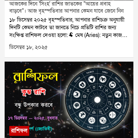
আজকের দিনে 'সিংহ' রাশির জাতকের "আয়ের প্রবাহ
বাড়বে"। আজ বৃহস্পতিবার আপনার কেমন যাবে জেনে নিন
১৮ ডিসেম্বর ২০২৫ বৃহস্পতিবার, আপনার রাশিচক্র অনুযায়ী
দিনটি কেমন কাটবে তা জানতে নিচে প্রতিটি রাশির জন্য
সংক্ষিপ্ত রাশিফল দেওয়া হলো:🐏 মেষ (Aries): নতুন কাজ
শুরু।🐂 বৃষ (Taurus): পরিবারে সুখবর।👥 মিথুন
ডিসেম্বর ১৮, ২০২৫
(Gemini): মিটিং শুভ।🦀 কর্কট (Cancer): স্বাস্থ্যে নজর দিন।
🦁 সিংহ (Leo): আয়ের প্রবাহ বাড়বে।🌾 কন্যা (Virgo): প্রেম
মধুর।⚖️ তুলা (Libra): যাত্রার ভাবনা।🦂 বৃশ্চিক (Scorpio):
টাকার লেনদেন সফল।🏹 ধনু (Sagittarius): অগ্রগতি স্থির।
🐐 মকর (Capricorn): ভুল বোঝাবুঝি কমবে।🌊 কুম্ভ
(Aquarius): বন্ধুর সঙ্গে সময় কাটবে।🐟 মীন (Pisces):
নথি সংক্রান্ত কাজ সফল।যে কোনও সমস্যার স্থায়ী সমাধানের
জন্য যোগাযোগ করুনঃ শ্রী সূপর্ণ (জ্যোতিষী)যোগাযোগঃ
৯৮৩০০৬৫২৪০, ওয়েবসাইটঃ www.srisuparna.com
রাশিফল