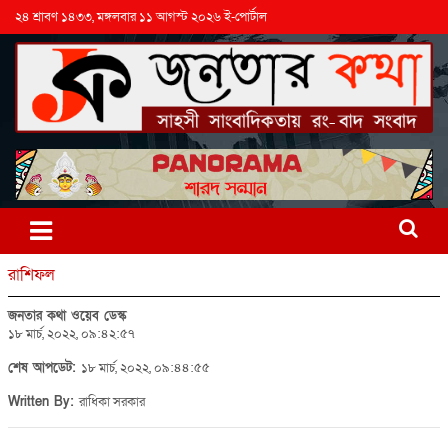
২৪ শ্রাবণ ১৪৩৩, মঙ্গলবার ১১ আগস্ট ২০২৬ ই-পোর্টাল
রাশিফল
জনতার কথা ওয়েব ডেস্ক
১৮ মার্চ, ২০২২, ০৯:৪২:৫৭
শেষ আপডেট:
১৮ মার্চ, ২০২২, ০৯:৪৪:৫৫
Written By:
রাধিকা সরকার