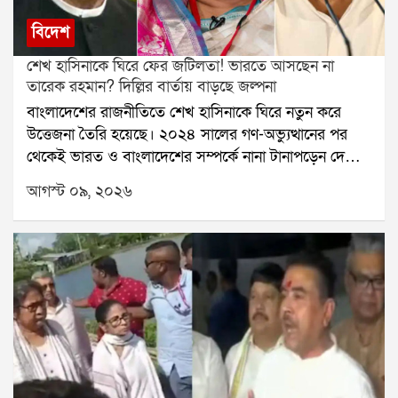
বিদেশ
শেখ হাসিনাকে ঘিরে ফের জটিলতা! ভারতে আসছেন না
তারেক রহমান? দিল্লির বার্তায় বাড়ছে জল্পনা
বাংলাদেশের রাজনীতিতে শেখ হাসিনাকে ঘিরে নতুন করে
উত্তেজনা তৈরি হয়েছে। ২০২৪ সালের গণ-অভ্যুত্থানের পর
থেকেই ভারত ও বাংলাদেশের সম্পর্কে নানা টানাপড়েন দেখা
দিয়েছে। তৎকালীন প্রধানমন্ত্রী শেখ হাসিনা ক্ষমতাচ্যুত হয়ে
আগস্ট ০৯, ২০২৬
ভারতে থাকার পর সেই সম্পর্কের সমীকরণ আরও জটিল
হয়েছে।গত ৫ অগস্ট নয়াদিল্লি থেকে শেখ হাসিনার ভার্চুয়াল
সাংবাদিক সম্মেলনের পর পরিস্থিতি আরও আলোচনায় আসে।
দেশে ফেরার ইচ্ছা প্রকাশ করে হাসিনা যে বার্তা দিয়েছেন, তা
বাংলাদেশের রাজনৈতিক মহলে নতুন করে চর্চা শুরু করেছে।
বিশেষ করে তাঁর প্রত্যাবর্তনের সম্ভাবনাকে ঘিরে বর্তমান
সরকারের উপর রাজনৈতিক চাপ বাড়তে পারে কি না, তা নিয়ে
জল্পনা তৈরি হয়েছে।এরই মধ্যে বাংলাদেশের প্রধানমন্ত্রী
তারেক রহমানের ভারত সফর নিয়ে অনিশ্চয়তার কথা সামনে