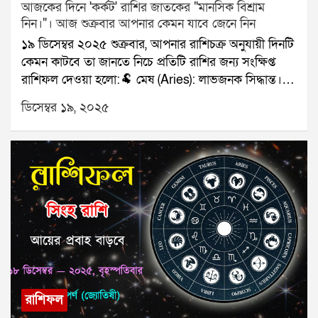
আজকের দিনে 'কর্কট' রাশির জাতকের "মানসিক বিশ্রাম
নিন।"। আজ শুক্রবার আপনার কেমন যাবে জেনে নিন
১৯ ডিসেম্বর ২০২৫ শুক্রবার, আপনার রাশিচক্র অনুযায়ী দিনটি
কেমন কাটবে তা জানতে নিচে প্রতিটি রাশির জন্য সংক্ষিপ্ত
রাশিফল দেওয়া হলো:🐏 মেষ (Aries): লাভজনক সিদ্ধান্ত।🐂
বৃষ (Taurus): পরিবারের মেলামেশা।👥 মিথুন (Gemini):
ডিসেম্বর ১৯, ২০২৫
ব্যস্ততা বাড়বে।🦀 কর্কট (Cancer): মানসিক বিশ্রাম নিন।🦁
সিংহ (Leo): বাড়তি আয়।🌾 কন্যা (Virgo): সম্পর্ক খুশির।⚖️
তুলা (Libra): ট্রাভেল প্ল্যান স্থির।🦂 বৃশ্চিক (Scorpio): পাওনা
পাওয়া।🏹 ধনু (Sagittarius): কাজের সাফল্য।🐐 মকর
(Capricorn): কথায় সতর্কতা।🌊 কুম্ভ (Aquarius): সাহায্য
পাবেন।🐟 মীন (Pisces): কাগজপত্রে সুবিধা।যে কোনও
সমস্যার স্থায়ী সমাধানের জন্য যোগাযোগ করুনঃ শ্রী সূপর্ণ
(জ্যোতিষী)যোগাযোগঃ ৯৮৩০০৬৫২৪০, ওয়েবসাইটঃ
www.srisuparna.com
রাশিফল