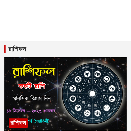
রাশিফল
রাশিফল