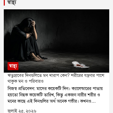
স্বাস্থ্য
স্বাস্থ্য
ঋতুস্রাবের দিনগুলিতে মন খারাপ কেন? শরীরের যন্ত্রণার পাশে
থাকুক মন ও পরিবারও
নিজস্ব প্রতিবেদন: মাসের কয়েকটি দিন। ক্যালেন্ডারের পাতায়
হয়তো নিছক কয়েকটি তারিখ, কিন্তু একজন নারীর শরীর ও
মনের কাছে এই দিনগুলির অর্থ অনেক গভীর। কখনও
তলপেটের অসহ্য ব্যথা, কখনও কোমর ও পিঠে টান, মাথা
জুলাই ২৫, ২০২৬