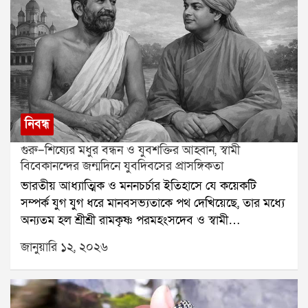
নিবন্ধ
গুরু–শিষ্যের মধুর বন্ধন ও যুবশক্তির আহ্বান, স্বামী
বিবেকানন্দের জন্মদিনে যুবদিবসের প্রাসঙ্গিকতা
ভারতীয় আধ্যাত্মিক ও মননচর্চার ইতিহাসে যে কয়েকটি
সম্পর্ক যুগ যুগ ধরে মানবসভ্যতাকে পথ দেখিয়েছে, তার মধ্যে
অন্যতম হল শ্রীশ্রী রামকৃষ্ণ পরমহংসদেব ও স্বামী
বিবেকানন্দের (তৎকালীন নরেন্দ্রনাথ দত্ত) মধুর গুরুশিষ্য
জানুয়ারি ১২, ২০২৬
সম্পর্ক। এই সম্পর্ক কেবল আধ্যাত্মিক সাধনার মধ্যেই
সীমাবদ্ধ ছিল না; বরং তা মানবকল্যাণ, যুবসমাজের জাগরণ ও
জাতিগঠনের এক শক্তিশালী ভিত্তি নির্মাণ করেছিল।সংশয়ী
নরেন্দ্র থেকে অগ্নিপুরুষ বিবেকানন্দউনিশ শতকের কলকাতায়