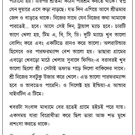
পাঠানো হয়। এরপর শ্রীতমা কঠিন পরিশ্রম করতে থাকে। স্বপ্ন
যেন দুয়ারে এসে কড়া নাড়ছে। যত দিন এগিয়ে আসে শ্রীতমার
জেদ ও বাড়তে থাকে। নিজের সাথে যেন নিজের কথা আমাকে
পারতেই... হবে। আসে সেই দিন, ট্রায়াল ম্যাচ হবে। চারটি
ভাগে খেলা হয়, টিম এ, বি, সি, ডি। দুটি ম্যাচে খুব ভালো
বোলিং করে এবং একটিতে রানও করে ভালো। অলরাউন্ডার
হিসেবে ওর পারফরম্যান্স বেশ ভালো হয়। তাছারা গ্রামের
এবড়ো খেবড়ো মাঠে খেলার সুবাদে ফিল্ডিং-এ বরাবরই খুব
ভালো ছিলো শ্রী। সেটাই তফাত গড়ে দিলো বাকিদের সাথে।
শ্রী নিজের সবটুকু উজার করে খেলে। এত ভালো পারফরম্যান্স
হবে ও ভাবতেও পারেনি। ও সিলেক্ট হয় ইন্ডিয়া-এ আন্ডার
নাইনটিন এ টিমে।
খবরটা সংবাদ মাধ্যমে বের হতেই গ্রামে হইচই পরে যায়।
একসময় যারা বিরোধীতা করে ছিল তারা আজ শত মুখে
প্রশংসা করতে থাকে।