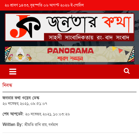
২০ শ্রাবণ ১৪৩৩, বৃহস্পতি ০৬ আগস্ট ২০২৬ ই-পোর্টাল
নিবন্ধ
জনতার কথা ওয়েব ডেস্ক
২০ নভেম্বর, ২০২১, ০৯:৫১:০৭
শেষ আপডেট:
২০ নভেম্বর, ২০২১, ১০:০৩:২৬
Written By:
শ্রীমতি রাখি রায়, বর্ধমান