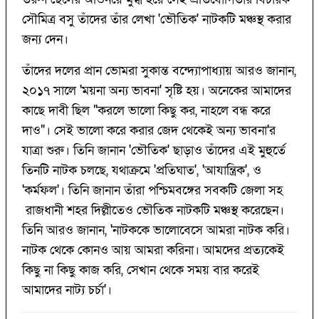
সৌমিত্র বসু তাঁদের তাঁর লেখা 'ভৌতিক' নাটকটি মঞ্চস্থ করার
জন্য দেন।
তাঁদের দলের প্রান ভোমরা সুকান্ত বন্দ্যোপাধ্যায় আরও জানান,
২০১৭ সালে 'ময়না অন্য ভাবনা' সৃষ্টি হয়। অনেকের আমাদের
কাছে দাবী ছিল "করলে ভালো কিছু কর, নাহলে বন্ধ করে
দাও"। সেই ভালো করে করার জেদ থেকেই অন্য ভাবনা'র
যাত্রা শুরু। তিনি জানান 'ভৌতিক' ছাড়াও তাঁদের এই মুহুর্তে
তিনটি নাটক চলছে, যথাক্রমে 'প্রতিঘাত', 'আযান্ত্রিক', ও
'কর্মফল'। তিনি জানান তাঁরা পশ্চিমবঙ্গের সবকটি জেলা সহ
রাজধানী শহর দিল্লীতেও ভৌতিক নাটকটি মঞ্চস্থ করেছেন।
তিনি আরও জানান, 'নাটককে ভালোবেসে আমরা নাটক করি।
নাটক থেকে কোনও আয় আমরা করিনা। আমদের প্রত্যকেই
কিছু না কিছু কাজ করি, সেখান থেকে সময় বার করেই
আমাদের নাট্য চর্চা'।