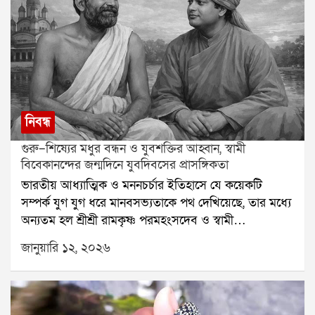
নিবন্ধ
গুরু–শিষ্যের মধুর বন্ধন ও যুবশক্তির আহ্বান, স্বামী
বিবেকানন্দের জন্মদিনে যুবদিবসের প্রাসঙ্গিকতা
ভারতীয় আধ্যাত্মিক ও মননচর্চার ইতিহাসে যে কয়েকটি
সম্পর্ক যুগ যুগ ধরে মানবসভ্যতাকে পথ দেখিয়েছে, তার মধ্যে
অন্যতম হল শ্রীশ্রী রামকৃষ্ণ পরমহংসদেব ও স্বামী
বিবেকানন্দের (তৎকালীন নরেন্দ্রনাথ দত্ত) মধুর গুরুশিষ্য
জানুয়ারি ১২, ২০২৬
সম্পর্ক। এই সম্পর্ক কেবল আধ্যাত্মিক সাধনার মধ্যেই
সীমাবদ্ধ ছিল না; বরং তা মানবকল্যাণ, যুবসমাজের জাগরণ ও
জাতিগঠনের এক শক্তিশালী ভিত্তি নির্মাণ করেছিল।সংশয়ী
নরেন্দ্র থেকে অগ্নিপুরুষ বিবেকানন্দউনিশ শতকের কলকাতায়