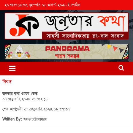
২০ শ্রাবণ ১৪৩৩, বৃহস্পতি ০৬ আগস্ট ২০২৬ ই-পোর্টাল
নিবন্ধ
জনতার কথা ওয়েব ডেস্ক
০৭ ফেব্রুয়ারি, ২০২৪, ০৮:৫২:১৮
শেষ আপডেট:
০৭ ফেব্রুয়ারি, ২০২৪, ০৮:৫৭:৩৭
Written By:
জয়ন্ত চট্টোপাধ্যায়