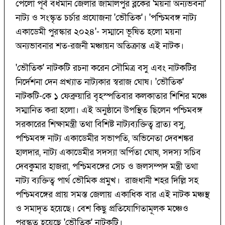
পেলো পূর্ব বর্ধমান জেলার জামালপুর ব্লকের 'ময়না অন্যভবনা'
নাট্য ও সংস্কৃত চর্চার প্রযোজনা 'ভৌতিক'। 'পশ্চিমবঙ্গ নাট্য
একাডেমী পুরস্কার ২০২৪'- সম্মানে ভূষিত হলো ময়না
অন্যভাবনার শত-রজনী মঞ্চায়ন অতিক্রান্ত এই নাটক।
'ভৌতিক' নাটকটি রচনা করেন সৌমিত্র বসু এবং নাটকটির
নির্দেশনা দেন প্রখ্যাত নাট্যকার স্বরাজ ঘোষ। 'ভৌতিক'
নাটকটি-কে ১ ফেব্রুয়ারি বৃহস্পতিবার কলকাতার শিশির মঞ্চে
সম্মানিত করা হলো। এই অনুষ্ঠানে উপস্থিত ছিলেন পশ্চিমবঙ্গ
সরকারের শিক্ষামন্ত্রী তথা বিশিষ্ট নাট্যব্যক্তিত্ব ব্রাত্য বসু,
পশ্চিমবঙ্গ নাট্য একাডেমীর সভাপতি, অভিনেতা দেবশঙ্কর
হালদার, নাট্য একাডেমীর সদস্যা অর্পিতা ঘোষ, সদস্য সচিব
দেবকুমার হাজরা, পশ্চিমবঙ্গের সেচ ও জলসম্পদ মন্ত্রী তথা
নাট্য ব্যক্তিত্ব পার্থ ভৌমিক প্রমুখ। রাজধানী শহর দিল্লি সহ
পশ্চিমবঙ্গের প্রায় সমস্ত জেলায় একাধিক বার এই নাটক মঞ্চস্থ
ও সমাদৃত হয়েছে। বেশ কিছু প্রতিযোগিতামূলক মঞ্চেও
পুরস্কৃত হয়েছে 'ভৌতিক' নাটকটি।