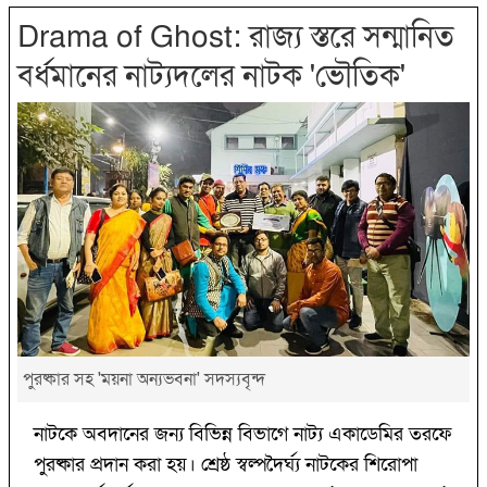
Drama of Ghost: রাজ্য স্তরে সন্মানিত
বর্ধমানের নাট্যদলের নাটক 'ভৌতিক'
পুরষ্কার সহ 'ময়না অন্যভবনা' সদস্যবৃন্দ
নাটকে অবদানের জন্য বিভিন্ন বিভাগে নাট্য একাডেমির তরফে
পুরষ্কার প্রদান করা হয়। শ্রেষ্ঠ স্বল্পদৈর্ঘ্য নাটকের শিরোপা