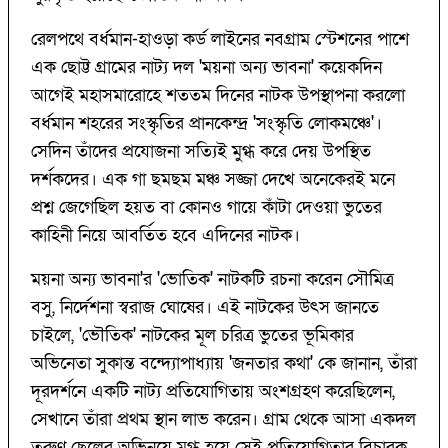
রেলপথে বর্ধমান-হাওড়া কর্ড লাইনের নবগ্রাম স্টেশনের পাশে
এক ছোট্ট গ্রামের নাট্য দল 'ময়না অন্য ভাবনা' কয়েকদিন
আগেই মহাসমারোহে শততম দিনের নাটক উপস্থাপনা করলো
বর্ধমান শহরের সংস্কৃতির প্রানকেন্দ্র 'সংস্কৃতি লোকমঞ্চে'।
সেদিন তাঁদের প্রযোজনা সত্যিই মুগ্ধ করে দেয় উপস্থিত
দর্শকদের। এক গা ছমছম মঞ্চ সজ্জা দেখে অনেকেরই মনে
প্রশ্ন জেগেছিল হয়ত বা কোনও গায়ে কাঁটা দেওয়া ভুতের
কাহিনী নিয়ে আবর্তিত হবে এদিনের নাটক।
ময়না অন্য ভাবনা'র 'ভোতিক' নাটকটি রচনা করেন সৌমিত্র
বসু, নির্দেশনা স্বরাজ ঘোষের। এই নাটকের উৎস জানতে
চাইলে, 'ভৌতিক' নাটকের মূল চরিত্র ভুতের ভূমিকার
অভিনেতা সুকান্ত বন্দ্যোপাধ্যায় 'জনতার কথা' কে জানান, তাঁরা
দূরদর্শনে একটি নাট্য প্রতিযোগিতায় অংশগ্রহণ করেছিলেন,
সেখানে তাঁরা প্রথম স্থান লাভ করেন। গ্রাম থেকে আসা একদল
তরুণ ছেলের অভিনয়ে মুগ্ধ হয়ে সেই প্রতিযোগিতার বিচারক