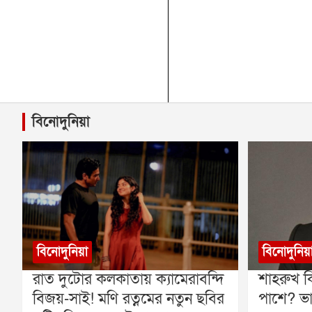
বিনোদুনিয়া
বিনোদুনিয়া
বিনোদুনিয়
রাত দুটোর কলকাতায় ক্যামেরাবন্দি
শাহরুখ ক
বিজয়-সাই! মণি রত্নমের নতুন ছবির
পাশে? ভা