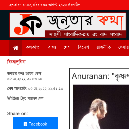
২৩ শ্রাবণ ১৪৩৩, রবিবার ০৯ আগস্ট ২০২৬ ই-পোর্টাল
কলকাতা
রাজ্য
দেশ
বিদেশ
রাজনীতি
খেলার 
বিনোদুনিয়া
জনতার কথা ওয়েব ডেস্ক
Anuranan: "কৃষ্ণ
০৫ মে, ২০২২, ২১:৪৬:১৯
শেষ আপডেট:
০৫ মে, ২০২২, ২২:৫১:১৩
Written By:
সায়ন্তন সেন
Share on:
Facebook