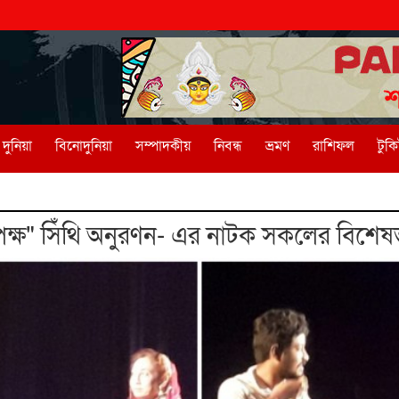
দুনিয়া
বিনোদুনিয়া
সম্পাদকীয়
নিবন্ধ
ভ্রমণ
রাশিফল
টুক
পক্ষ" সিঁথি অনুরণন- এর নাটক সকলের বিশে