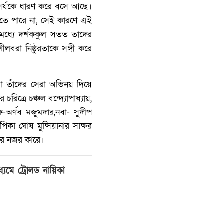
সর্যকে ধারণ করে বসে আছে।
াকতে পারে না,‌ সেই কারণে এই
 মধ্যে দর্শককুল সতত তাদের
লবরা নিষ্ঠুরতাকে সঙ্গী করে
বরা তাঁদের সেরা অভিনয় দিয়ে
রিত্রে চঞ্চল বন্দ্যোপাধ্যায়,
োক-অর্ণব মজুমদার,নবা- সুদীপ
িকা ঘোষ মুন্সিয়ানার সাক্ষর
দের নজর কারে।
্যমে ট্রোলড নায়িকা