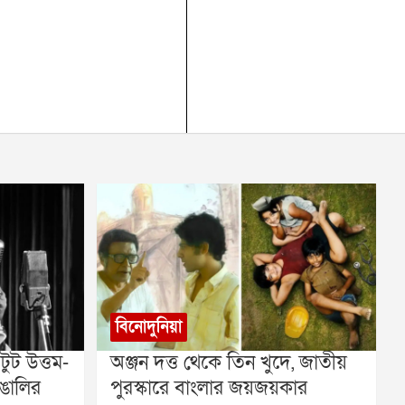
বিনোদুনিয়া
ুট উত্তম-
অঞ্জন দত্ত থেকে তিন খুদে, জাতীয়
ঙালির
পুরস্কারে বাংলার জয়জয়কার