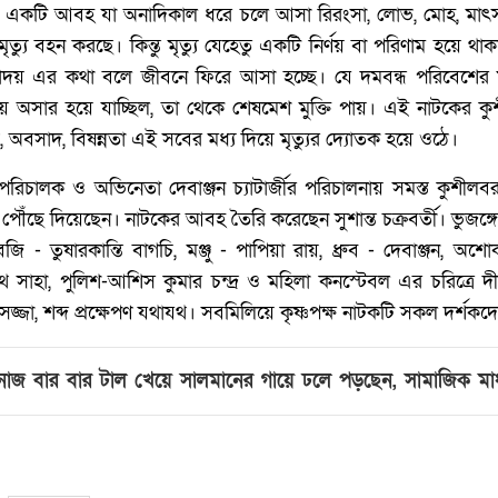
 একটি আবহ যা অনাদিকাল ধরে চলে আসা রিরংসা, লোভ, মোহ, মাৎ
ৃত্যু বহন করছে। কিন্তু মৃত্যু যেহেতু একটি নির্ণয় বা পরিণাম হয়ে থ
্দ্রোদয় এর কথা বলে জীবনে ফিরে আসা হচ্ছে। যে দমবন্ধ পরিবেশের
পেয়ে অসার হয়ে যাচ্ছিল, তা থেকে শেষমেশ মুক্তি পায়। এই নাটকের কুশী
বসাদ, বিষন্নতা এই সবের মধ্য দিয়ে মৃত্যুর দ্যোতক হয়ে ওঠে।
 পরিচালক ও অভিনেতা দেবাঞ্জন চ্যাটার্জীর পরিচালনায় সমস্ত কুশীল
পৌঁছে দিয়েছেন। নাটকের আবহ তৈরি করেছেন সুশান্ত চক্রবর্তী। ভুজঙ্গের চ
েজি - তুষারকান্তি বাগচি, মঞ্জু - পাপিয়া রায়, ধ্রুব - দেবাঞ্জন, অশ
থ সাহা, পুলিশ-আশিস কুমার চন্দ্র ও মহিলা কনস্টেবল এর চরিত্রে দীপ
জ্জা, শব্দ প্রক্ষেপণ যথাযথ। সবমিলিয়ে কৃষ্ণপক্ষ নাটকটি সকল দর্শক
েহনাজ বার বার টাল খেয়ে সালমানের গায়ে ঢলে পড়ছেন, সামাজিক মাধ