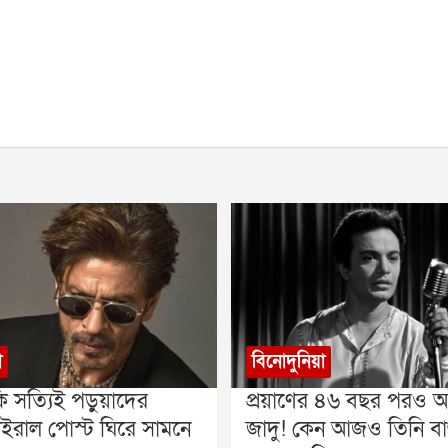
া
বিনোদুনিয়া
ি সত্যিই পড়ুয়াদের
প্রয়াণের ৪৬ বছর পরও অট
ইরাল পোস্ট ঘিরে সামনে
জাদু! কেন আজও তিনি বা