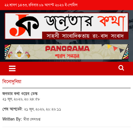
২২ শ্রাবণ ১৪৩৩, রবিবার ০৯ আগস্ট ২০২৬ ই-পোর্টাল
বিনোদুনিয়া
জনতার কথা ওয়েব ডেস্ক
২১ জুন, ২০২৬, ২০:২৪:৫৮
শেষ আপডেট:
২১ জুন, ২০২৬, ২০:২৬:১১
Written By:
মীরা সেনগুপ্ত