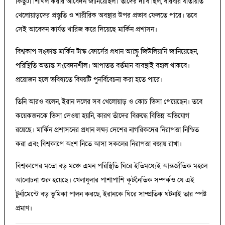
কিছুটা শিথিল করার আবেদন জানিয়েছিল। তাদের দাবি ছিল, বারবার যাতায়াত
খেলোয়াড়দের প্রস্তুতি ও শারীরিক অবস্থার উপর প্রভাব ফেলতে পারে। তবে
সেই আবেদন কার্যত খারিজ করে দিয়েছে মার্কিন প্রশাসন।
বিশ্বকাপ সংক্রান্ত মার্কিন টাস্ক ফোর্সের প্রধান অ্যান্ড্রু জিউলিয়ানি জানিয়েছেন,
পরিস্থিতি অত্যন্ত সংবেদনশীল। আপাতত বর্তমান ব্যবস্থাই বহাল থাকবে।
প্রয়োজন হলে ভবিষ্যতে বিষয়টি পুনর্বিবেচনা করা হতে পারে।
তিনি আরও বলেন, ইরান দলের সব খেলোয়াড় ও কোচ ভিসা পেয়েছেন। তবে
কয়েকজনকে ভিসা দেওয়া হয়নি, কারণ তাঁদের বিরুদ্ধে বিভিন্ন অভিযোগ
রয়েছে। মার্কিন প্রশাসনের প্রধান লক্ষ্য দেশের নাগরিকদের নিরাপত্তা নিশ্চিত
করা এবং বিশ্বকাপে অংশ নিতে আসা সকলের নিরাপত্তা বজায় রাখা।
বিশ্বকাপের মতো বড় মঞ্চে এমন পরিস্থিতি ঘিরে ইতিমধ্যেই আন্তর্জাতিক মহলে
আলোচনা শুরু হয়েছে। খেলাধুলার পাশাপাশি কূটনৈতিক সম্পর্কও যে এই
টুর্নামেন্টে বড় ভূমিকা পালন করছে, ইরানকে ঘিরে সাম্প্রতিক ঘটনাই তার স্পষ্ট
প্রমাণ।