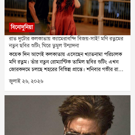
বিনোদুনিয়া
রাত দুটোর কলকাতায় ক্যামেরাবন্দি বিজয়-সাই! মণি রত্নমের
নতুন ছবির শুটিং ঘিরে তুমুল উন্মাদনা
কয়েক দিন আগেই কলকাতায় এসেছেন খ্যাতনামা পরিচালক
মণি রত্নম। তাঁর নতুন রোম্যান্টিক তামিল ছবির শুটিং এখন
জোরকদমে চলছে শহরের বিভিন্ন প্রান্তে। শনিবার গভীর রাতে
হাওড়া ব্রিজে ছবির একটি গুরুত্বপূর্ণ দৃশ্যের শুটিং করেন বিজয়
জুলাই ২৬, ২০২৬
সেতুপতি ও সাই পল্লবী। রাত হলেও সেখানে উপস্থিত কয়েক
জন পথচারী তাঁদের দেখে উচ্ছ্বসিত হয়ে পড়েন।বুধবার রাতে
কলকাতায় পৌঁছেছিলেন বিজয় সেতুপতি। পরের দিন ভোরে
শহরে আসেন সাই পল্লবী। বৃহস্পতিবার থেকে বেলগাছিয়া
রাজবাড়িতে শুরু হয় ছবির শুটিং। টানা কয়েক দিন সেখানে
কাজ করার পর শনিবার গভীর রাতে পুরো শুটিং দল পৌঁছে
যায় হাওড়া ব্রিজে। রাত প্রায় দুটোর সময় শুটিং শুরু হয়।