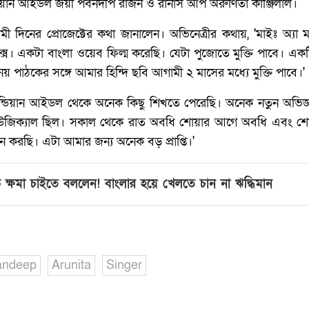
ন্ডিয়ান আইডল জয়ী পবনদীপ রাজন ও রানার্স আপ অরুণিতা কাঞ্জিলাল।
 দিনের প্রোজেক্টের কথা জানালেন। অভিনেত্রীর কথায়, 'মাইঃ অ্যা 
লিক্সে। একটা বাংলা ওয়েব ফিল্ম করেছি। যেটা পুজোতে মুক্তি পাবে। এক
় পাঠকের সঙ্গে আমার হিন্দি ছবি আগামী ২ মাসের মধ্যে মুক্তি পাবে।'
ন্ডিয়ান আইডল থেকে অনেক কিছু শিখতে পেরেছি। অনেক নতুন অভিজ্ঞ
িটা মিউজিক্যাল ছিল। সকাল থেকে রাত অবধি শোয়ার আগে অবধি এবং 
ন করছি। এটা আমার জন্য অনেক বড় প্রাপ্তি।'
ে ক্ষমা চাইতে বললেন!‌ বাংলার হয়ে খেলতে চান না ঋদ্ধিমান
ndeep
Arunita
Singer