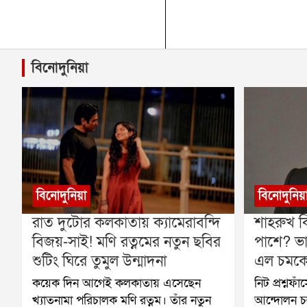
বিনোদুনিয়া
বিনোদুনিয়া
বিনোদুনিয়
রাত দুটোর কলকাতায় ক্যামেরাবন্দি
শাহরুখ ক
বিজয়-সাই! মণি রত্নমের নতুন ছবির
পাশে? ভা
শুটিং ঘিরে তুমুল উন্মাদনা
এল চমকে 
কয়েক দিন আগেই কলকাতায় এসেছেন
নিট প্রশ্নফ
খ্যাতনামা পরিচালক মণি রত্নম। তাঁর নতুন
আন্দোলন চল