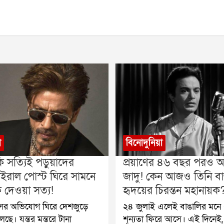
া
বিনোদুনিয়া
ি সত্যিই পড়ুয়াদের
প্রয়াণের ৪৬ বছর পরও অট
ইরাল পোস্ট ঘিরে সামনে
জাদু! কেন আজও তিনি বা
দেওয়া সত্য!
হৃদয়ের চিরন্তন মহানায়ক
াঁসের অভিযোগ ঘিরে দেশজুড়ে
২৪ জুলাই এলেই বাঙালির মনে 
ছে। যন্তর মন্তরে টানা
শূন্যতা ফিরে আসে। এই দিনেই