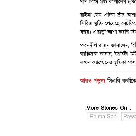
গান গেয়ে মঞ্চ কাঁপালেন ই
রাইমা সেন এদিন তাঁর আগামী
সিরিজ মুক্তি পেয়েছে নেটফ্
বছর।‌ এছাড়া আশা করছি বিনয
পবনদীপ রাজন জানালেন, 'ই
কাঞ্জিলাল জানান, 'জার্ন
এখন ক্যাপ্টেনের ভূমিকা পাল
আরও পড়ুনঃ
সিএবি কর্তাক
More Stories On
:
Raima Sen
Pawa