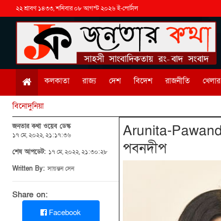
২২ শ্রাবণ ১৪৩৩, শনিবার ০৮ আগস্ট ২০২৬ ই-পোর্টাল
কলকাতা
রাজ্য
দেশ
বিদেশ
রাজনীতি
খেলার 
বিনোদুনিয়া
জনতার কথা ওয়েব ডেস্ক
Arunita-Pawandee
১৭ মে, ২০২২, ২১:১৭:৩৬
পবনদীপ
শেষ আপডেট:
১৭ মে, ২০২২, ২১:৩০:২৮
Written By:
সায়ন্তন সেন
Share on:
Facebook