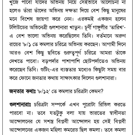
খুঁজে পাবো যাদের অভিনয় নিয়ে সেইভাবে আলোচনা না
হলেও তাঁরা তাঁদের অভিনয় দক্ষতা দিয়ে বেশ কিছু মানুষের
মনে বিশেষ জায়গা করে নেন। এরকমই একজন হলেন
টলিউডের অভিনেত্রী গুলশানারা খাতুন। চূর্ণী গাঙ্গুলীর ‘তারিখ’-
এ বেশ ভালো অভিনয় করেছিলেন তিনি। বর্তমানে অরুণ
রায়ের ‘৮/১ তে কমলার চরিত্রে অভিনয় করছেন। আগামী দিনে
আরও বেশ কিছু ছবিতে গুরুত্বপূর্ণ চরিত্রে আমরা তাঁকে
দেখতে পাবো। বড়পর্দার পাশাপাশি ছোটপর্দাতেও অভিনয়
করেছেন তিনি। শুটিং-এর ব্যস্ততার মধ্যেও কিছুটা সময় বার
করে ফোনে জনতার কথায় সাক্ষাৎকার দিলেন গুলশানারা।
জনতার কথাঃ
‘৮/১২’ তে কমলার চরিত্রটা কেমন?
গুলশানারাঃ
চরিত্রটা সম্পর্কে এখন পুরোটা রিভিল করতে
পারবো না। তবে যতটুকু বলা যায় ভারতের স্বাধীনতা
আন্দোলনের যে সশস্ত্র বিপ্লবী আন্দোলন হয় সেই বিপ্লবী
আন্দোলনের একজন মহিলা কমরেড ছিল কমলা। তবে কমলা