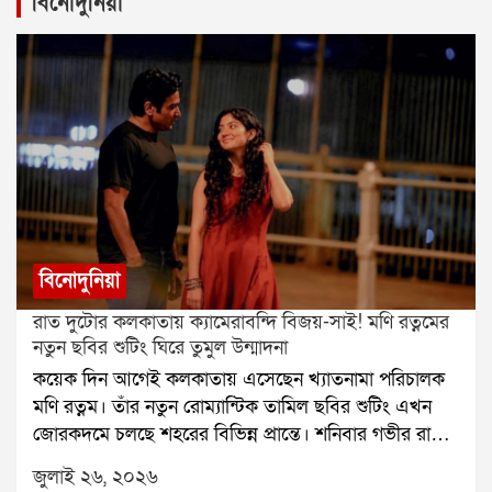
বিনোদুনিয়া
বিনোদুনিয়া
রাত দুটোর কলকাতায় ক্যামেরাবন্দি বিজয়-সাই! মণি রত্নমের
নতুন ছবির শুটিং ঘিরে তুমুল উন্মাদনা
কয়েক দিন আগেই কলকাতায় এসেছেন খ্যাতনামা পরিচালক
মণি রত্নম। তাঁর নতুন রোম্যান্টিক তামিল ছবির শুটিং এখন
জোরকদমে চলছে শহরের বিভিন্ন প্রান্তে। শনিবার গভীর রাতে
হাওড়া ব্রিজে ছবির একটি গুরুত্বপূর্ণ দৃশ্যের শুটিং করেন বিজয়
জুলাই ২৬, ২০২৬
সেতুপতি ও সাই পল্লবী। রাত হলেও সেখানে উপস্থিত কয়েক