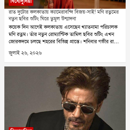
বিনোদুনিয়া
রাত দুটোর কলকাতায় ক্যামেরাবন্দি বিজয়-সাই! মণি রত্নমের
নতুন ছবির শুটিং ঘিরে তুমুল উন্মাদনা
কয়েক দিন আগেই কলকাতায় এসেছেন খ্যাতনামা পরিচালক
মণি রত্নম। তাঁর নতুন রোম্যান্টিক তামিল ছবির শুটিং এখন
জোরকদমে চলছে শহরের বিভিন্ন প্রান্তে। শনিবার গভীর রাতে
হাওড়া ব্রিজে ছবির একটি গুরুত্বপূর্ণ দৃশ্যের শুটিং করেন বিজয়
জুলাই ২৬, ২০২৬
সেতুপতি ও সাই পল্লবী। রাত হলেও সেখানে উপস্থিত কয়েক
জন পথচারী তাঁদের দেখে উচ্ছ্বসিত হয়ে পড়েন।বুধবার রাতে
কলকাতায় পৌঁছেছিলেন বিজয় সেতুপতি। পরের দিন ভোরে
শহরে আসেন সাই পল্লবী। বৃহস্পতিবার থেকে বেলগাছিয়া
রাজবাড়িতে শুরু হয় ছবির শুটিং। টানা কয়েক দিন সেখানে
কাজ করার পর শনিবার গভীর রাতে পুরো শুটিং দল পৌঁছে
যায় হাওড়া ব্রিজে। রাত প্রায় দুটোর সময় শুটিং শুরু হয়।
প্রথমে বিজয় সেতুপতির একক দৃশ্য ধারণ করা হয়। পরে সাই
পল্লবীর সঙ্গে তাঁদের একাধিক দৃশ্যের শুটিং হয়।এই ছবিতে
সম্পূর্ণ নতুন লুকে দেখা যাচ্ছে বিজয় সেতুপতিকে। তাঁর
পরিচিত দাড়ি-গোঁফ নেই। কালো টি-শার্ট ও জিনস পরে তিনি