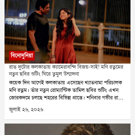
বিনোদুনিয়া
রাত দুটোর কলকাতায় ক্যামেরাবন্দি বিজয়-সাই! মণি রত্নমের
নতুন ছবির শুটিং ঘিরে তুমুল উন্মাদনা
কয়েক দিন আগেই কলকাতায় এসেছেন খ্যাতনামা পরিচালক
মণি রত্নম। তাঁর নতুন রোম্যান্টিক তামিল ছবির শুটিং এখন
জোরকদমে চলছে শহরের বিভিন্ন প্রান্তে। শনিবার গভীর রাতে
হাওড়া ব্রিজে ছবির একটি গুরুত্বপূর্ণ দৃশ্যের শুটিং করেন বিজয়
জুলাই ২৬, ২০২৬
সেতুপতি ও সাই পল্লবী। রাত হলেও সেখানে উপস্থিত কয়েক
জন পথচারী তাঁদের দেখে উচ্ছ্বসিত হয়ে পড়েন।বুধবার রাতে
কলকাতায় পৌঁছেছিলেন বিজয় সেতুপতি। পরের দিন ভোরে