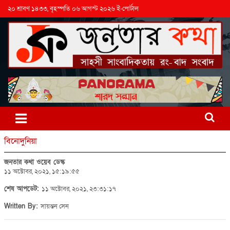
২০ শ্রাবণ ১৪৩৩, বৃহস্পতি ০৬ আগস্ট ২০২৬ ই-পোর্টাল
বিনোদুনিয়া
জনতার কথা ওয়েব ডেস্ক
১১ অক্টোবর, ২০২১, ১৫:১৯:৫৫
শেষ আপডেট:
১১ অক্টোবর, ২০২১, ২৩:৩১:১৭
Written By:
সায়ন্তন সেন