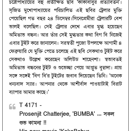
চট্টোপাধ্যায়ের বহু প্রতীক্ষিত ছবি 'কাকাবাবুর প্রত্যাবর্তন'।
সৃজিত মুখোপাধ্যায়ের পরিচালিত এই ছবির ট্রেলার মুক্তি
পেয়েছিল গত বছর ২৪ ডিসেম্বর।সিনেপ্রেমীরা ট্রেলারটি বেশ
ভালই বলেছিল। সেই ট্রেলার দেখে এবার মুগ্ধ হয়েছেন
অমিতাভ বচ্চন। আর তাঁর সেই মুগ্ধতার কথা বিগ বি নিজেই
এবার টুইট করে জানালেন। সরস্বতী পুজো উপলক্ষে আগামী ৪
ফেব্রুয়ারি যে মুক্তি পেতে চলেছে এই ছবি সেকথাও টুইট করে
সেকথাও উল্লেখ করেছেন অলিউড শাহেনশা। স্বভাবতই
অমিতাভ বচ্চনের টুইট ও শুভেচ্ছা পেয়ে আপ্লুত বুম্বাদা। প্রায়
সঙ্গে সঙ্গেই 'বিগ বি'র টুইটের জবাব দিয়েছেন তিনি। 'অনেক
ধন্যবাদ স্যার। আপনার থেকে আশীর্বাদ পাওয়াটাই বিরাট
ব্যাপার আমার কাছে।'
T 4171 -
Prosenjit Chatterjee, 'BUMBA' ... সকল
শুভ কামনা !!