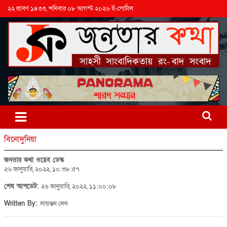
২২ শ্রাবণ ১৪৩৩, শনিবার ০৮ আগস্ট ২০২৬ ই-পোর্টাল
বিনোদুনিয়া
জনতার কথা ওয়েব ডেস্ক
২৬ জানুয়ারি, ২০২২, ১০:৩৮:৫৭
শেষ আপডেট:
২৬ জানুয়ারি, ২০২২, ১১:০০:০৮
Written By:
সায়ন্তন সেন