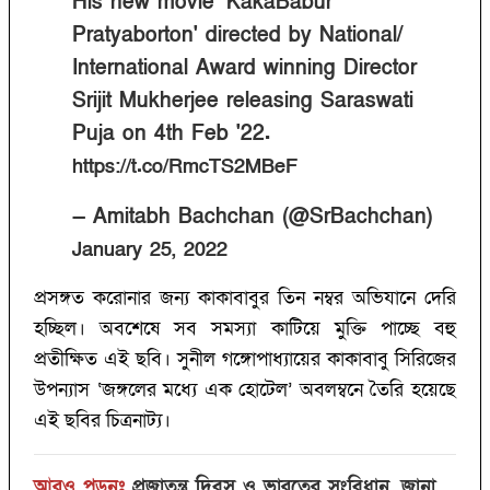
His new movie 'KakaBabur
Pratyaborton' directed by National/
International Award winning Director
Srijit Mukherjee releasing Saraswati
Puja on 4th Feb '22.
https://t.co/RmcTS2MBeF
— Amitabh Bachchan (@SrBachchan)
January 25, 2022
প্রসঙ্গত করোনার জন্য কাকাবাবুর তিন নম্বর অভিযানে দেরি
হচ্ছিল। অবশেষে সব সমস্যা কাটিয়ে মুক্তি পাচ্ছে বহু
প্রতীক্ষিত এই ছবি। সুনীল গঙ্গোপাধ্যায়ের কাকাবাবু সিরিজের
উপন্যাস ‘জঙ্গলের মধ্যে এক হোটেল’ অবলম্বনে তৈরি হয়েছে
এই ছবির চিত্রনাট্য।
আরও পড়ুনঃ
প্রজাতন্ত্র দিবস ও ভারতের সংবিধান, জানা