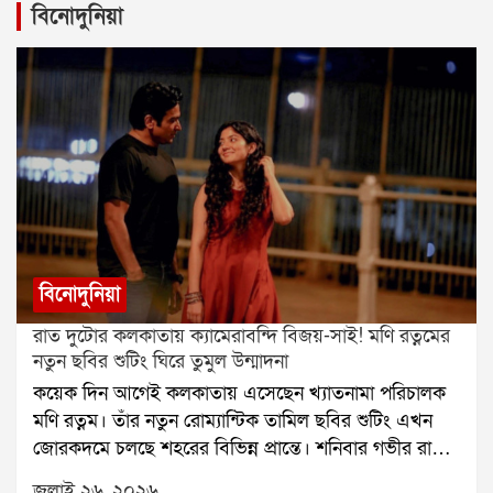
বিনোদুনিয়া
বিনোদুনিয়া
রাত দুটোর কলকাতায় ক্যামেরাবন্দি বিজয়-সাই! মণি রত্নমের
নতুন ছবির শুটিং ঘিরে তুমুল উন্মাদনা
কয়েক দিন আগেই কলকাতায় এসেছেন খ্যাতনামা পরিচালক
মণি রত্নম। তাঁর নতুন রোম্যান্টিক তামিল ছবির শুটিং এখন
জোরকদমে চলছে শহরের বিভিন্ন প্রান্তে। শনিবার গভীর রাতে
হাওড়া ব্রিজে ছবির একটি গুরুত্বপূর্ণ দৃশ্যের শুটিং করেন বিজয়
জুলাই ২৬, ২০২৬