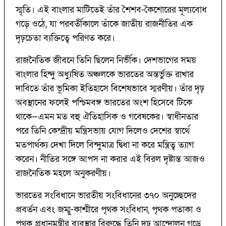
স্মৃতি। এই বাংলার মাটিতেই তাঁর শৈশব-কৈশোরের মূল্যবোধ
গড়ে ওঠে, যা পরবর্তীকালে তাঁকে জাতীয় রাজনীতির এক
দৃঢ়চেতা ব্যক্তিত্বে পরিণত করে।
রাজনৈতিক জীবনে তিনি ছিলেন নির্ভীক। দেশভাগের সময়
বাংলার হিন্দু অধ্যুষিত অঞ্চলকে ভারতের অন্তর্ভুক্ত রাখার
দাবিতে তাঁর ভূমিকা ইতিহাসে বিশেষভাবে স্মরণীয়। তাঁর দৃঢ়
অবস্থানের ফলেই পশ্চিমবঙ্গ ভারতের অংশ হিসেবে টিকে
থাকে—এমন মত বহু ঐতিহাসিক ও গবেষকের। স্বাধীনতার
পরে তিনি কেন্দ্রীয় মন্ত্রিসভায় যোগ দিলেও দেশের স্বার্থে
মতপার্থক্য দেখা দিলে বিন্দুমাত্র দ্বিধা না করে মন্ত্রিত্ব ত্যাগ
করেন। নীতির সঙ্গে আপস না করার এই বিরল দৃষ্টান্ত আজও
রাজনৈতিক মহলে অনুকরণীয়।
ভারতের সংবিধানে ভারতীয় সংবিধানের ৩৭০ অনুচ্ছেদের
প্রবর্তন এবং জম্মু-কাশ্মীরে পৃথক সংবিধান, পৃথক পতাকা ও
পৃথক প্রধানমন্ত্রীর ব্যবস্থার বিরুদ্ধে তিনি দৃঢ় আন্দোলন গড়ে