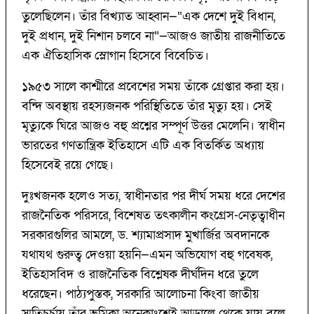
তুলেছিলেন। তাঁর বিখ্যাত আহ্বান—“এক দেশে দুই বিধান,
দুই প্রধান, দুই নিশান চলবে না”—আজও জাতীয় রাজনীতিতে
এক ঐতিহাসিক স্লোগান হিসেবে বিবেচিত।
১৯৫৩ সালে কাশ্মীরে প্রবেশের সময় তাঁকে গ্রেপ্তার করা হয়।
বন্দি অবস্থায় রহস্যজনক পরিস্থিতিতে তাঁর মৃত্যু হয়। সেই
মৃত্যুকে ঘিরে আজও বহু প্রশ্নের সম্পূর্ণ উত্তর মেলেনি। স্বাধীন
ভারতের গণতান্ত্রিক ইতিহাসে এটি এক বিতর্কিত অধ্যায়
হিসেবেই রয়ে গেছে।
দুঃখজনক হলেও সত্য, স্বাধীনতার পর দীর্ঘ সময় ধরে দেশের
রাজনৈতিক পরিসরে, বিশেষত তৎকালীন কংগ্রেস-নেতৃত্বাধীন
সরকারগুলির আমলে, ড. শ্যামাপ্রসাদ মুখার্জির অবদানকে
যথাযথ গুরুত্ব দেওয়া হয়নি—এমন অভিযোগ বহু গবেষক,
ইতিহাসবিদ ও রাজনৈতিক বিশ্লেষক দীর্ঘদিন ধরে তুলে
ধরেছেন। পাঠ্যপুস্তক, সরকারি আলোচনা কিংবা জাতীয়
স্মৃতিচর্চায় তাঁর ভূমিকা অনেকাংশেই আড়ালে থেকে যায় বলে