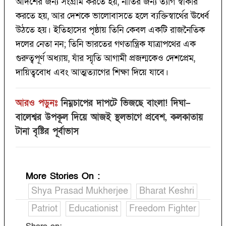
আদর্শের জন্য সংগ্রাম করতে হয়, নীতির জন্য ত্যাগ স্বীকার
করতে হয়, আর দেশকে ভালোবাসতে হলে ব্যক্তিস্বার্থের ঊর্ধ্বে
উঠতে হয়। ইতিহাসের পৃষ্ঠায় তিনি কেবল একটি রাজনৈতিক
দলের নেতা নন; তিনি ভারতের গণতান্ত্রিক যাত্রাপথের এক
গুরুত্বপূর্ণ অধ্যায়, যাঁর স্মৃতি আগামী প্রজন্মকেও দেশপ্রেম,
দায়িত্ববোধ এবং আত্মত্যাগের শিক্ষা দিয়ে যাবে।
আরও পড়ুনঃ
নিম্নচাপের দাপটে ভিজছে বাংলা! দিঘা–
বালেশ্বর উপকূল দিয়ে আজই স্থলভাগে প্রবেশ, কলকাতায়
টানা বৃষ্টির পূর্বাভাস
More Stories On
:
Shya Prasad Mukherjee
Bharat Keshri
Patriot
Educationist
Freedom Fighter