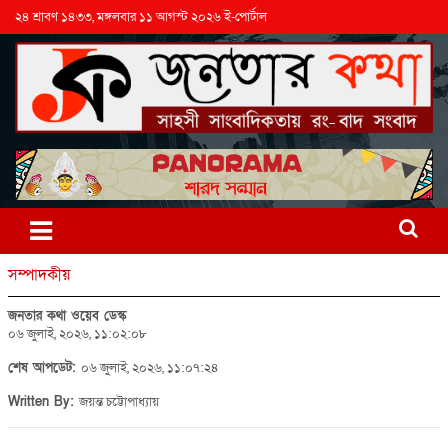
২৪ শ্রাবণ ১৪৩৩, মঙ্গলবার ১১ আগস্ট ২০২৬ ই-পোর্টাল
সম্পাদকীয়
জনতার কথা ওয়েব ডেস্ক
০৬ জুলাই, ২০২৬, ১১:০২:০৮
শেষ আপডেট:
০৬ জুলাই, ২০২৬, ১১:০৭:২৪
Written By:
জয়ন্ত চট্টোপাধ্যায়