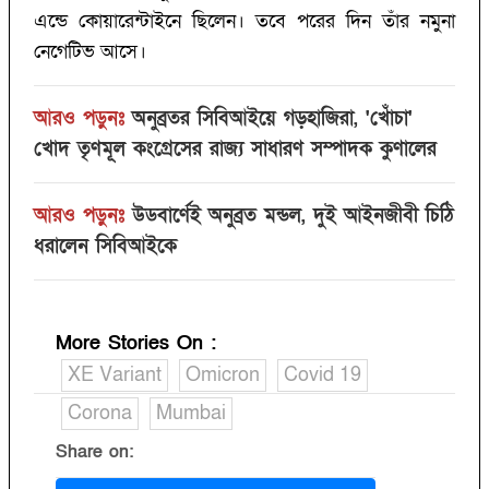
এন্ডে কোয়ারেন্টাইনে ছিলেন। তবে পরের দিন তাঁর নমুনা
নেগেটিভ আসে।
আরও পড়ুনঃ
অনুব্রতর সিবিআইয়ে গড়হাজিরা, 'খোঁচা'
খোদ তৃণমূল কংগ্রেসের রাজ্য সাধারণ সম্পাদক কুণালের
আরও পড়ুনঃ
উডবার্ণেই অনুব্রত মন্ডল, দুই আইনজীবী চিঠি
ধরালেন সিবিআইকে
More Stories On
:
XE Variant
Omicron
Covid 19
Corona
Mumbai
Share on: