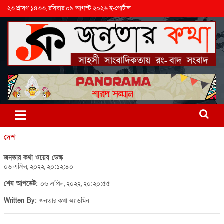
২৩ শ্রাবণ ১৪৩৩, রবিবার ০৯ আগস্ট ২০২৬ ই-পোর্টাল
দেশ
জনতার কথা ওয়েব ডেস্ক
০৬ এপ্রিল, ২০২২, ২০:১২:৪০
শেষ আপডেট:
০৬ এপ্রিল, ২০২২, ২০:২০:৫৫
Written By:
জনতার কথা অ্যাডমিন