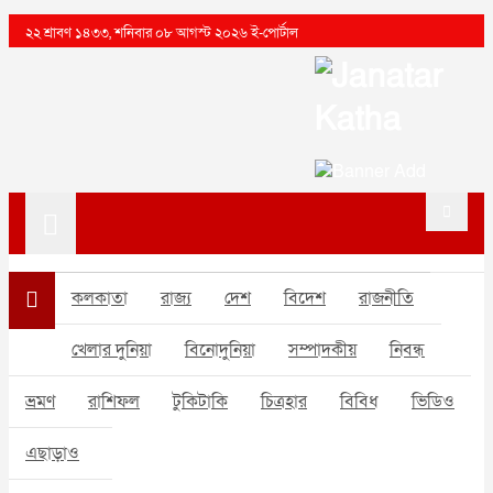
২২ শ্রাবণ ১৪৩৩, শনিবার ০৮ আগস্ট ২০২৬ ই-পোর্টাল
কলকাতা
রাজ্য
দেশ
বিদেশ
রাজনীতি
খেলার দুনিয়া
বিনোদুনিয়া
সম্পাদকীয়
নিবন্ধ
ভ্রমণ
রাশিফল
টুকিটাকি
চিত্রহার
বিবিধ
ভিডিও
এছাড়াও