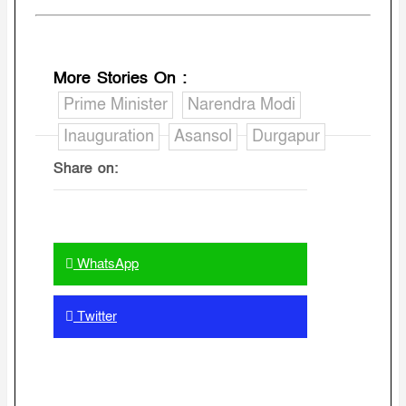
More Stories On
:
Prime Minister
Narendra Modi
Inauguration
Asansol
Durgapur
Share on:
Facebook
WhatsApp
Twitter