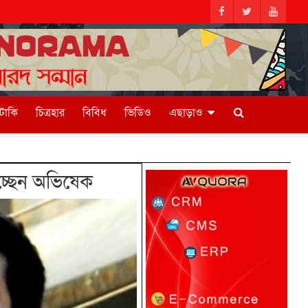
িটাকি
চিত্রহার
বিবিধ
ভিডিও
এছাড়াও
চ্ছেন অভিষেক