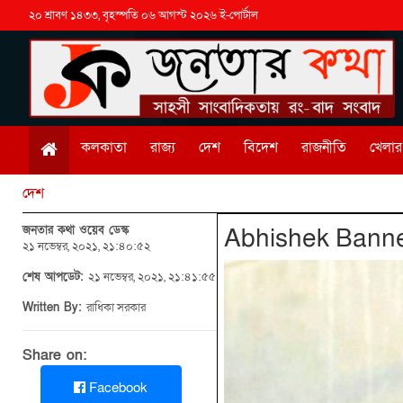
২০ শ্রাবণ ১৪৩৩, বৃহস্পতি ০৬ আগস্ট ২০২৬ ই-পোর্টাল
কলকাতা
রাজ্য
দেশ
বিদেশ
রাজনীতি
খেলার 
দেশ
জনতার কথা ওয়েব ডেস্ক
Abhishek Bannerj
২১ নভেম্বর, ২০২১, ২১:৪০:৫২
শেষ আপডেট:
২১ নভেম্বর, ২০২১, ২১:৪১:৫৫
Written By:
রাধিকা সরকার
Share on:
Facebook