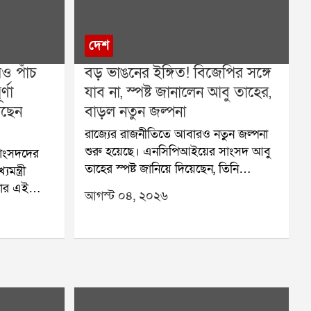
দেশ
রও পাঁচ
বড় ভাঙনের ইঙ্গিত! বিজেপির সঙ্গে
্ণা
যাব না, স্পষ্ট জানালেন আবু তাহের,
কছেন
বাড়ল নতুন জল্পনা
রাজ্যের রাজনীতিতে আবারও নতুন জল্পনা
শুরু হয়েছে। এনসিপিআইয়ের সাংসদ আবু
সাংসদদের
তাহের স্পষ্ট জানিয়ে দিয়েছেন, তিনি
মন্ত্রী
এনসিপিআইতে থাকলেও বিজেপির সঙ্গে
্টার এই
আগস্ট ০৪, ২০২৬
কোনওভাবেই যেতে চান না। একই ধরনের
্যোপাধ্যায়,
বক্তব্য রেখেছেন খলিলুর রহমানও। এই
 সাংসদরা।
মন্তব্য সামনে আসতেই রাজনৈতিক মহলে
, রাজ্যের
নানা প্রশ্ন উঠতে শুরু করেছে।তৃণমূল ছেড়ে
ে নিয়ে
একসঙ্গে বিশ জন সাংসদ এনসিপিআইতে
র সুবিধা
যোগ দিয়েছিলেন। পরে তাঁরা লোকসভার
ও পৌঁছে
স্পিকারের কাছে নতুন দল হিসেবে স্বীকৃতির
বপূর্ণ