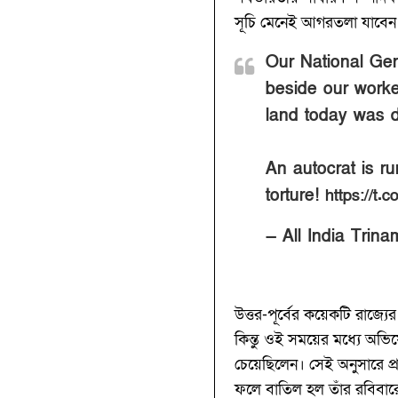
সূচি মেনেই আগরতলা যাবেন
Our National Ge
beside our wor
land today was d
An autocrat is ru
torture!
https://
— All India Trin
উত্তর-পূর্বের কয়েকটি রাজ্য
কিন্তু ওই সময়ের মধ্যে অভ
চেয়েছিলেন। সেই অনুসারে প্
ফলে বাতিল হল তাঁর রবিবারের