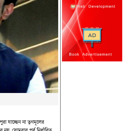
রা যাচ্ছেন না তৃণমূলের
 নয়, সোমবার পূর্ব নির্ধারিত