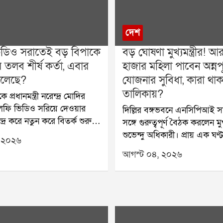
দেশ
ডিও সরাতেই বড় বিপাকে
বড় ঘোষণা মুখ্যমন্ত্রীর! আ
 তলব শীর্ষ কর্তা, এবার
হাজার মহিলা পাবেন অন্নপূর
চলেছে?
যোজনার সুবিধা, কারা থা
তালিকায়?
প্রধানমন্ত্রী নরেন্দ্র মোদির
ফি ভিডিও সরিয়ে দেওয়ার
দিল্লির বঙ্গভবনে এনসিপিআই 
দ্র করে নতুন করে বিতর্ক শুরু
সঙ্গে গুরুত্বপূর্ণ বৈঠক করলেন মুখ্য
ঘটনায় এক সপ্তাহের মধ্যে
শুভেন্দু অধিকারী। প্রায় এক ঘণ
 ২০২৬
 মেটার বৈশ্বিক জননীতি বিষয়ক
বৈঠকে উপস্থিত ছিলেন সুদীপ বন্দ
আগস্ট ০৪, ২০২৬
লব করল কেন্দ্র। বুধবার সকালে
শতাব্দী রায়-সহ দলের অন্যান্য
সরকারি আধিকারিকের সামনে হাজির
বৈঠকে মুখ্যমন্ত্রী স্পষ্ট বার্তা দেন
েছে মেটার শীর্ষ কর্তা জোয়েল
উন্নয়নের কাজ আরও দ্রুত এগিয়
সূত্রের খবর, একই বিষয়ে
যেতে হবে এবং সরকারি প্রকল্পে
 দায়িত্বপ্রাপ্ত কর্তাকেও ডেকে
প্রত্যন্ত এলাকার মানুষের কাছে
ছে।জেন-জি প্রজন্মের উদ্দেশ্যে
দিতে হবে।বৈঠকের সবচেয়ে গুরুত্