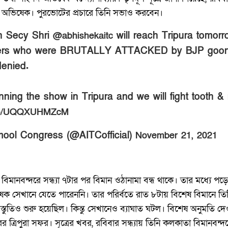
 অভিষেক। পুরভোটের প্রচারে তিনি সভাও করবেন।
n Secy Shri
will reach Tripura tomor
@abhishekaitc
kers who were BRUTALLY ATTACKED by BJP goons
enied.
nning the show in Tripura and we will fight tooth & 
t.co/UQQXUHMZcM
amool Congress (@AITCofficial)
November 21, 2021
ের বিমানবন্দরে সন্ধ্যা ৭টার পর বিমান ওঠানামা বন্ধ থাকে। তার মধ্যে
িষেক সেখানে যেতে পারেননি। তার পরির্বতে রাত ৮টায় বিশেষ বিমানে 
রস্তুতিও শুরু হয়েছিল। কিন্তু সেখানেও ব্যাঘাত ঘটল। বিশেষ অনুমতি 
 ত্রিপুরা সফর। সূত্রের খবর, রবিবার সন্ধ্যায় তিনি কলকাতা বিমানবন্দ