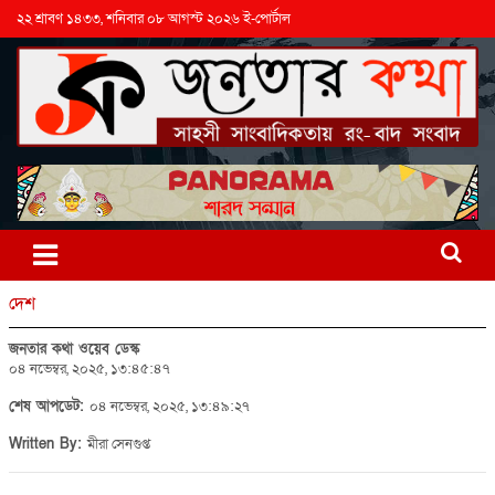
২২ শ্রাবণ ১৪৩৩, শনিবার ০৮ আগস্ট ২০২৬ ই-পোর্টাল
দেশ
জনতার কথা ওয়েব ডেস্ক
০৪ নভেম্বর, ২০২৫, ১৩:৪৫:৪৭
শেষ আপডেট:
০৪ নভেম্বর, ২০২৫, ১৩:৪৯:২৭
Written By:
মীরা সেনগুপ্ত