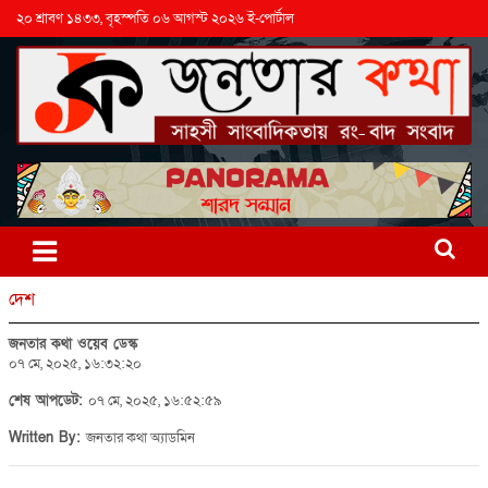
২০ শ্রাবণ ১৪৩৩, বৃহস্পতি ০৬ আগস্ট ২০২৬ ই-পোর্টাল
দেশ
জনতার কথা ওয়েব ডেস্ক
০৭ মে, ২০২৫, ১৬:৩২:২০
শেষ আপডেট:
০৭ মে, ২০২৫, ১৬:৫২:৫৯
Written By:
জনতার কথা অ্যাডমিন