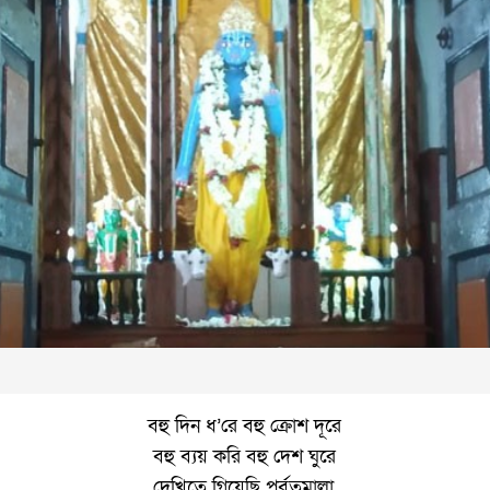
বহু দিন ধ’রে বহু ক্রোশ দূরে
বহু ব্যয় করি বহু দেশ ঘুরে
দেখিতে গিয়েছি পর্বতমালা,