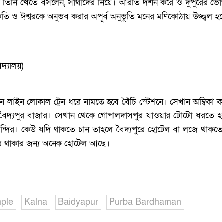
িনি খেতে বসলেন, সাথীদের নিয়ে। আরতি দর্শন করে ও দুপুরের ভোগ খে
তি ও ঈশ্বরকে অনুভব করার অপূর্ব অনুভূতি মনের মণিকোঠায় উজ্জ্বল 
দ্যালয়)
েন লাইন লোকাল ট্রেন ধরে নামতে হবে বৈঁচি স্টেশনে। সেখান অম্বিকা 
বৈদ্যপুর বাজার। সেখান থেকে গোপালদাসপুর যাওয়ার টোটো ধরতে 
ন্দির। কেউ যদি থাকতে চান তাহলে বৈদ্যপুরে হোটেল বা লজে থাকতে 
রে থাকার জন্য অনেক হোটেল আছে।
ple
Kalna
Baidyapur
Purba Bardhaman