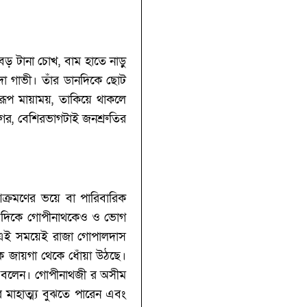
বড় টানা চোখ, বাম হাতে নাড়ু
া গাভী। তাঁর ডানদিকে ছোট
ূপ মায়াময়, তাকিয়ে থাকলে
গের, বেশিরভাগটাই জনশ্রুতির
আক্রমণের ভয়ে বা পারিবারিক
ে, এদিকে গোপীনাথকেও ও ভোগ
েন। এই সময়েই রাজা গোপালদাস
ক জায়গা থেকে ধোঁয়া উঠছে।
েতে বলেন। গোপীনাথজী র অসীম
 মাহাত্ম্য বুঝতে পারেন এবং