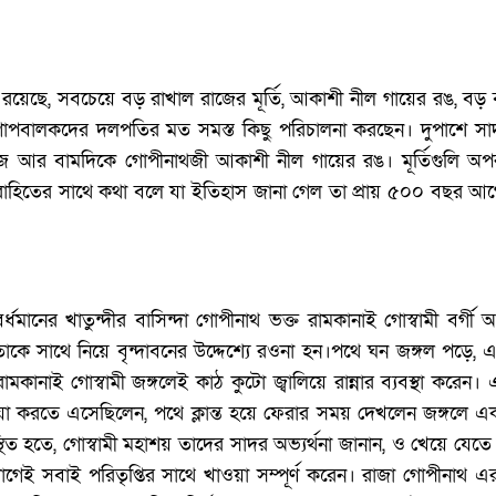
্তি রয়েছে, সবচেয়ে বড় রাখাল রাজের মূর্তি, আকাশী নীল গায়ের রঙ, বড় 
গোপবালকদের দলপতির মত সমস্ত কিছু পরিচালনা করছেন। দুপাশে সাদ
সবুজ আর বামদিকে গোপীনাথজী আকাশী নীল গায়ের রঙ। মূর্তিগুলি অপর
পুরোহিতের সাথে কথা বলে যা ইতিহাস জানা গেল তা প্রায় ৫০০ বছর আ
ধমানের খাতুন্দীর বাসিন্দা গোপীনাথ ভক্ত রামকানাই গোস্বামী বর্গী 
কে সাথে নিয়ে বৃন্দাবনের উদ্দেশ্যে রওনা হন।পথে ঘন জঙ্গল পড়
ামকানাই গোস্বামী জঙ্গলেই কাঠ কুটো জ্বালিয়ে রান্নার ব্যবস্থা কর
ৃগয়া করতে এসেছিলেন, পথে ক্লান্ত হয়ে ফেরার সময় দেখলেন জঙ্গলে এ
িত হতে, গোস্বামী মহাশয় তাদের সাদর অভ্যর্থনা জানান, ও খেয়ে য
োগেই সবাই পরিতৃপ্তির সাথে খাওয়া সম্পূর্ণ করেন। রাজা গোপীনাথ এর