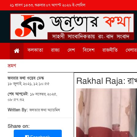
২১ শ্রাবণ ১৪৩৩, শুক্রবার ০৭ আগস্ট ২০২৬ ই-পোর্টাল
কলকাতা
রাজ্য
দেশ
বিদেশ
রাজনীতি
খেলার 
ভ্রমণ
জনতার কথা ওয়েব ডেস্ক
Rakhal Raja: রাখাল 
১৮ জুলাই, ২০২১, ১২:১০:৫৫
শেষ আপডেট:
১৮ নভেম্বর, ২০২৫,
০৮:৫৭:৩২
Written By:
জনতার কথা অ্যাডমিন
Share on: