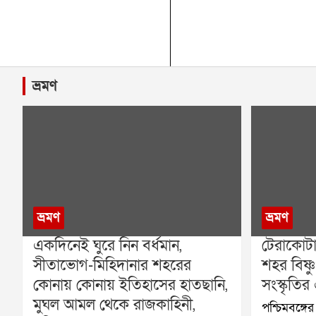
ভ্রমণ
ভ্রমণ
ভ্রমণ
একদিনেই ঘুরে নিন বর্ধমান,
টেরাকোটার
সীতাভোগ-মিহিদানার শহরের
শহর বিষ্ণু
কোনায় কোনায় ইতিহাসের হাতছানি,
সংস্কৃতির
মুঘল আমল থেকে রাজকাহিনী,
পশ্চিমবঙ্গের