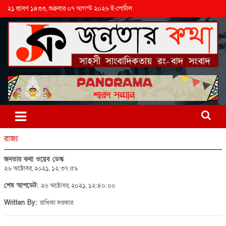
২১ শ্রাবণ ১৪৩৩, শুক্রবার ০৭ আগস্ট ২০২৬ ই-পোর্টাল
রাজ্য
জনতার কথা ওয়েব ডেস্ক
২৬ অক্টোবর, ২০২১, ১২:৩৭:৫৯
শেষ আপডেট:
২৬ অক্টোবর, ২০২১, ১২:৪০:০০
Written By:
রাধিকা সরকার