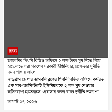
রাজ্য
জামবনির গিধনি বিডিও অফিসে ২ লক্ষ টাকা ঘুষ নিতে গিয়ে
হাতেনাতে ধরা পরলেন সরকারী ইঞ্জিনিয়ার, গ্রেফতার দুর্নীতি
দমন শাখার জালে
ঝাড়গ্রাম জেলার জামবনি ব্লকের গিধনি বিডিও অফিসে কর্মরত
এক সাব-অ্যাসিস্ট্যান্ট ইঞ্জিনিয়ারকে ২ লক্ষ ঘুষ নেওয়ার
অভিযোগে হাতেনাতে গ্রেফতার করল রাজ্য দুর্নীতি দমন শাখা
(Anti-Corruption Branch বা ACB)। বুধবার বিকেলে
আগস্ট ০৭, ২০২৬
বিশেষ ফাঁদ পেতে এই অভিযান চালানো হয়।অভিযুক্তের নাম
বিমল সাহা। অভিযোগ, তিনি একটি সরকারি নির্মাণ প্রকল্পের