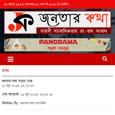
২৪ শ্রাবণ ১৪৩৩, সোমবার ১০ আগস্ট ২০২৬ ই-পোর্টাল
রাজ্য
জনতার কথা ওয়েব ডেস্ক
১১ জুন, ২০২৪, ১৫:১৩:২৭
শেষ আপডেট:
১১ জুন, ২০২৪, ২২:৪৪:২৮
Written By:
জনতার কথা অ্যাডমিন