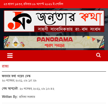
২৩ শ্রাবণ ১৪৩৩, রবিবার ০৯ আগস্ট ২০২৬ ই-পোর্টাল
রাজ্য
জনতার কথা ওয়েব ডেস্ক
২০ নভেম্বর, ২০২১, ০৯:১৫:২৯
শেষ আপডেট:
২০ নভেম্বর, ২০২১, ০৯:১৬:৪২
Written By:
রাধিকা সরকার