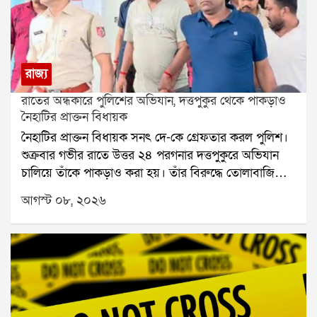
রাজ্য
রাতের অন্ধকারে পুলিশের অভিযান, দত্তপুকুর থেকে পাকড়াও
নৈহাটির প্রাক্তন বিধায়ক
নৈহাটির প্রাক্তন বিধায়ক সনৎ দে-কে গ্রেফতার করল পুলিশ।
শুক্রবার গভীর রাতে উত্তর ২৪ পরগনার দত্তপুকুরে অভিযান
চালিয়ে তাঁকে পাকড়াও করা হয়। তাঁর বিরুদ্ধে তোলাবাজি
এবং ভোট পরবর্তী হিংসার অভিযোগ রয়েছে বলে পুলিশ সূত্রে
আগস্ট ০৮, ২০২৬
জানা গিয়েছে। শনিবার তাঁকে বারাকপুর আদালতে তোলা
হবে।২০২৪ সালের উপনির্বাচনে নৈহাটি বিধানসভা কেন্দ্র
থেকে জয়ী হয়েছিলেন সনৎ দে। তবে তার আগে থেকেই তাঁর
বিরুদ্ধে একাধিক অভিযোগ উঠেছিল। স্থানীয় সূত্রে তাঁর
বিরুদ্ধে তোলাবাজি এবং জমি দখলের অভিযোগ ছিল বলে
জানা যায়। ২০২১ সালের বিধানসভা নির্বাচনের পর ভোট
পরবর্তী হিংসার ঘটনাতেও তাঁর নাম জড়িয়েছিল বলে