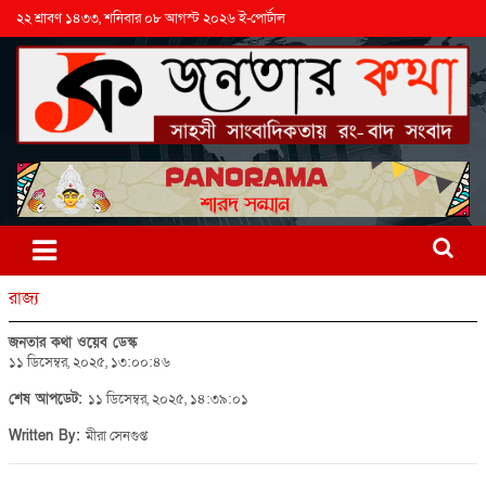
২২ শ্রাবণ ১৪৩৩, শনিবার ০৮ আগস্ট ২০২৬ ই-পোর্টাল
রাজ্য
জনতার কথা ওয়েব ডেস্ক
১১ ডিসেম্বর, ২০২৫, ১৩:০০:৪৬
শেষ আপডেট:
১১ ডিসেম্বর, ২০২৫, ১৪:৩৯:০১
Written By:
মীরা সেনগুপ্ত