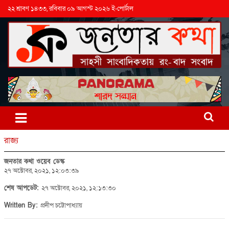
২২ শ্রাবণ ১৪৩৩, রবিবার ০৯ আগস্ট ২০২৬ ই-পোর্টাল
রাজ্য
জনতার কথা ওয়েব ডেস্ক
২৭ অক্টোবর, ২০২১, ১২:০৩:৩৯
শেষ আপডেট:
২৭ অক্টোবর, ২০২১, ১২:১৩:৩০
Written By:
প্রদীপ চট্টোপাধ্যায়