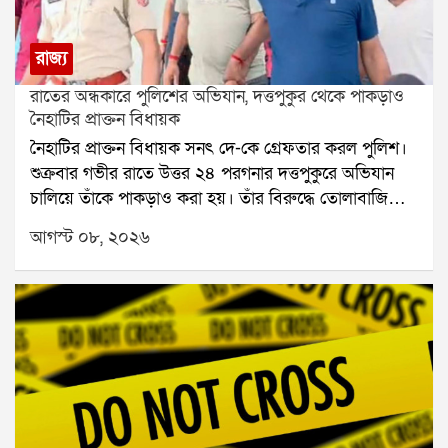
রাজ্য
রাতের অন্ধকারে পুলিশের অভিযান, দত্তপুকুর থেকে পাকড়াও
নৈহাটির প্রাক্তন বিধায়ক
নৈহাটির প্রাক্তন বিধায়ক সনৎ দে-কে গ্রেফতার করল পুলিশ।
শুক্রবার গভীর রাতে উত্তর ২৪ পরগনার দত্তপুকুরে অভিযান
চালিয়ে তাঁকে পাকড়াও করা হয়। তাঁর বিরুদ্ধে তোলাবাজি
এবং ভোট পরবর্তী হিংসার অভিযোগ রয়েছে বলে পুলিশ সূত্রে
আগস্ট ০৮, ২০২৬
জানা গিয়েছে। শনিবার তাঁকে বারাকপুর আদালতে তোলা
হবে।২০২৪ সালের উপনির্বাচনে নৈহাটি বিধানসভা কেন্দ্র
থেকে জয়ী হয়েছিলেন সনৎ দে। তবে তার আগে থেকেই তাঁর
বিরুদ্ধে একাধিক অভিযোগ উঠেছিল। স্থানীয় সূত্রে তাঁর
বিরুদ্ধে তোলাবাজি এবং জমি দখলের অভিযোগ ছিল বলে
জানা যায়। ২০২১ সালের বিধানসভা নির্বাচনের পর ভোট
পরবর্তী হিংসার ঘটনাতেও তাঁর নাম জড়িয়েছিল বলে
অভিযোগ।২০২৬ সালের বিধানসভা নির্বাচনের পর রাজ্যে