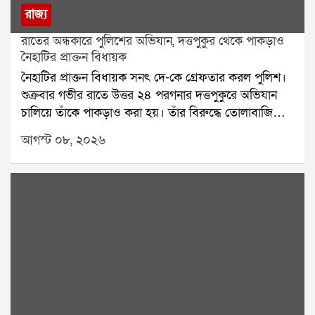
রাজ্য
রাতের অন্ধকারে পুলিশের অভিযান, দত্তপুকুর থেকে পাকড়াও
নৈহাটির প্রাক্তন বিধায়ক
নৈহাটির প্রাক্তন বিধায়ক সনৎ দে-কে গ্রেফতার করল পুলিশ।
শুক্রবার গভীর রাতে উত্তর ২৪ পরগনার দত্তপুকুরে অভিযান
চালিয়ে তাঁকে পাকড়াও করা হয়। তাঁর বিরুদ্ধে তোলাবাজি
এবং ভোট পরবর্তী হিংসার অভিযোগ রয়েছে বলে পুলিশ সূত্রে
আগস্ট ০৮, ২০২৬
জানা গিয়েছে। শনিবার তাঁকে বারাকপুর আদালতে তোলা
হবে।২০২৪ সালের উপনির্বাচনে নৈহাটি বিধানসভা কেন্দ্র
থেকে জয়ী হয়েছিলেন সনৎ দে। তবে তার আগে থেকেই তাঁর
বিরুদ্ধে একাধিক অভিযোগ উঠেছিল। স্থানীয় সূত্রে তাঁর
বিরুদ্ধে তোলাবাজি এবং জমি দখলের অভিযোগ ছিল বলে
জানা যায়। ২০২১ সালের বিধানসভা নির্বাচনের পর ভোট
পরবর্তী হিংসার ঘটনাতেও তাঁর নাম জড়িয়েছিল বলে
অভিযোগ।২০২৬ সালের বিধানসভা নির্বাচনের পর রাজ্যে
রাজনৈতিক পালাবদল হয়। এরপর সনৎ দে-র বিরুদ্ধে থানায়
একাধিক অভিযোগ জমা পড়ে। সেই অভিযোগগুলির ভিত্তিতে