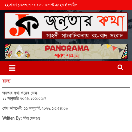
২২ শ্রাবণ ১৪৩৩, শনিবার ০৮ আগস্ট ২০২৬ ই-পোর্টাল
রাজ্য
জনতার কথা ওয়েব ডেস্ক
১১ জানুয়ারি, ২০২৬, ১০:০০:০৭
শেষ আপডেট:
১১ জানুয়ারি, ২০২৬, ১৩:৫৪:০৯
Written By:
মীরা সেনগুপ্ত