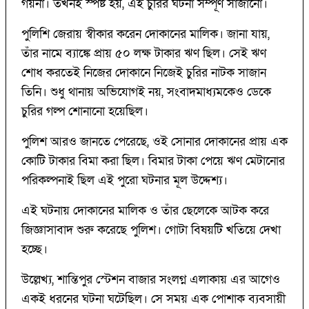
গয়না। তখনই স্পষ্ট হয়, এই চুরির ঘটনা সম্পূর্ণ সাজানো।
পুলিশি জেরায় স্বীকার করেন দোকানের মালিক। জানা যায়,
তাঁর নামে ব্যাঙ্কে প্রায় ৫০ লক্ষ টাকার ঋণ ছিল। সেই ঋণ
শোধ করতেই নিজের দোকানে নিজেই চুরির নাটক সাজান
তিনি। শুধু থানায় অভিযোগই নয়, সংবাদমাধ্যমকেও ডেকে
চুরির গল্প শোনানো হয়েছিল।
পুলিশ আরও জানতে পেরেছে, ওই সোনার দোকানের প্রায় এক
কোটি টাকার বিমা করা ছিল। বিমার টাকা পেয়ে ঋণ মেটানোর
পরিকল্পনাই ছিল এই পুরো ঘটনার মূল উদ্দেশ্য।
এই ঘটনায় দোকানের মালিক ও তাঁর ছেলেকে আটক করে
জিজ্ঞাসাবাদ শুরু করেছে পুলিশ। গোটা বিষয়টি খতিয়ে দেখা
হচ্ছে।
উল্লেখ্য, শান্তিপুর স্টেশন বাজার সংলগ্ন এলাকায় এর আগেও
একই ধরনের ঘটনা ঘটেছিল। সে সময় এক পোশাক ব্যবসায়ী