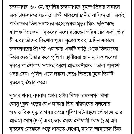
চন্দননগর, ৩০ মে: হুগলির চন্দননগরে বৃহস্পতিবার সকালে
এক চাঞ্চল্যকর ঘটনার সাক্ষী থাকলো স্থানীয় বাসিন্দারা। একই
পরিবারের তিন সদস্যের রহস্যজনক মৃত্যু ঘিরে ছড়িয়েছে
ব্যাপক উত্তেজনা। মৃতদের মধ্যে রয়েছেন পরিবারের কর্তা, তাঁর
স্ত্রী এবং তাঁদের কিশোর পুত্র। সূত্রের খবর, এদিন সকালে
চন্দননগরের শ্রীপল্লি এলাকার একটি বাড়ি থেকে তিনজনের
নিথর দেহ উদ্ধার করে পুলিশ। স্থানীয়রা জানান, সকালবেলা
দরজা না খোলায় সন্দেহ জাগে প্রতিবেশীদের। তারা পুলিশে
খবর দেন। পুলিশ এসে দরজা ভেঙে ভিতরে ঢুকে তিনটি
মৃতদেহ উদ্ধার করে।
সূত্রের খবর, বুধবার ভোর ২টার দিকে চন্দননগর থানা
কোলুপুকুর গড়েরধর এলাকায় তিন পরিবারের সদস্যের
অস্বাভাবিক মৃত্যুর খবর পেয়ে পুলিশ ঘটনাস্থলে পৌঁছালে তারা
প্রতিমা ঘোষ (৪৬) এবং তার মেয়ে পৌষালী ঘোষ (১৩) এর
মৃতদেহ মেঝেতে পড়ে থাকতে দেখেন, মাথায় আঘাতের চিহ্ন