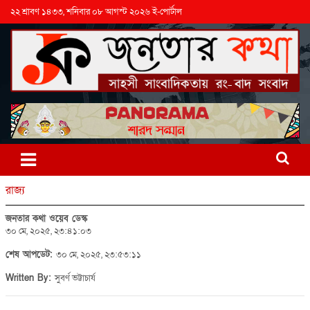
২২ শ্রাবণ ১৪৩৩, শনিবার ০৮ আগস্ট ২০২৬ ই-পোর্টাল
রাজ্য
জনতার কথা ওয়েব ডেস্ক
৩০ মে, ২০২৫, ২৩:৪১:০৩
শেষ আপডেট:
৩০ মে, ২০২৫, ২৩:৫৩:১১
Written By:
সুবর্ণ ভট্টাচার্য