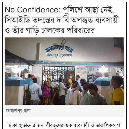
No Confidence: পুলিশে আস্থা নেই,
সিআইডি তদন্তের দাবি অপহৃত ব্যবসায়ী
ও তাঁর গাড়ি চালকের পরিবারের
জামালপুর থানা
টাকা হাতানোর জন্য বীরভূমের এক ব্যবসায়ী ও তাঁর পিকআপ