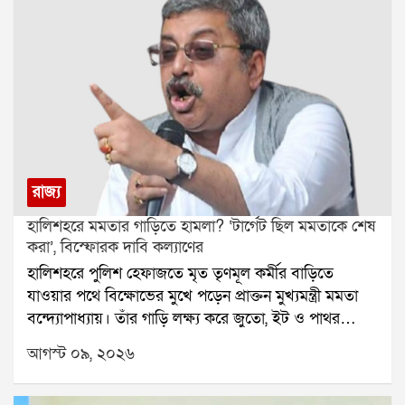
রাজ্য
হালিশহরে মমতার গাড়িতে হামলা? ‘টার্গেট ছিল মমতাকে শেষ
করা’, বিস্ফোরক দাবি কল্যাণের
হালিশহরে পুলিশ হেফাজতে মৃত তৃণমূল কর্মীর বাড়িতে
যাওয়ার পথে বিক্ষোভের মুখে পড়েন প্রাক্তন মুখ্যমন্ত্রী মমতা
বন্দ্যোপাধ্যায়। তাঁর গাড়ি লক্ষ্য করে জুতো, ইট ও পাথর
ছোড়ার অভিযোগ উঠেছে। ঘটনাকে কেন্দ্র করে রাজনৈতিক
আগস্ট ০৯, ২০২৬
উত্তেজনা ছড়িয়েছে এলাকায়।মমতার সঙ্গে এদিন ছিলেন
তৃণমূলের সাংসদ দোলা সেন এবং কল্যাণ বন্দ্যোপাধ্যায়।