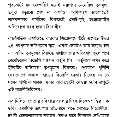
পুরভোটে হট ফেভারিট হয়েই ময়দানে নেমেছিল তৃণমূল।
তবুও এড়ানো গেল না অশান্তি। অধিকাংশ জায়গাতেই
শাসকদলের কর্মীদের বিরুদ্ধেই ভোট-লুঠ, ছাপ্পাভোটের
অভিযোগে সরব হলেন বিরোধীরা।
রাজনৈতিক অশান্তিতে বারবার শিরোনামে উঠে এসেছে উত্তর
২৪ পরগনার ভাটপাড়ার নাম। এবার ভোটেও তার অন্যথা হল
না। এদিন তৃণমূলের বিরুদ্ধে ছাপ্পাভোটের অভিযোগ তুলে পথে
নেমেছিলেন বিজেপি সাংসদ অর্জুন সিং। অর্জুনকে লক্ষ্য করে
ইটবৃষ্টির অভিযোগ তৃণমূলের বিরুদ্ধে। শেষমেশ পুলিশি
ঘেরাটোপে এলাকা ছাড়েন বিজেপি নেতা। নিজের ওয়ার্ডে
দলের প্রার্থী না থাকায় এবার আর ভোটই দেওয়া হয়নি দাপুটে
এই রাজনীতিবিদের।
সব মিলিয়ে ভোটের রবিবারে বাংলার দিকে দিকেঅশান্তির এক
ছবি। একাধিক জায়গায় প্রতিবাদে পতে নেমেছে বিরোদীরা।
হুগলি জেলাশাসকের দফতর ঘেরাও করে বিক্ষোভ দেখিয়েছে