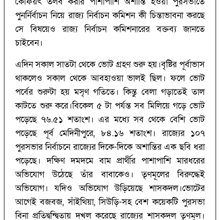
কৈফিয়ৎ তলব করার পাশাপাশি অশান্তি হওয়া পুরসভাতে
পুনর্নির্বাচন নিয়ে রাজ্য নির্বাচন কমিশন কী চিন্তাভাবনা করছে
সে বিষয়েও রাজ্য নির্বাচন কমিশনারের বক্তব্য জানতে
চাইবেন।
এদিন সকাল সাতটা থেকে ভোট গ্রহণ শুরু হয়।বৃষ্টির পূর্বাভাস
থাকলেও সকাল থেকে আবহাওয়া ভালই ছিল। ফলে ভোট
পর্বের শুরুটা হয় মসৃণ গতিতে। কিন্তু বেলা গড়াতেই তাল
কাটতে শুরু করে।বিকেল ৫ টা পর্যন্ত সব মিলিয়ে গড়ে ভোট
পড়েছে ৭৬.৫১ শতাংশ। এর মধ্যে সব থেকে বেশি ভোট
পড়েছে পূর্ব মেদিনীপুরে, ৮৪.১৬ শতাংশ। রাজ্যের ১০৭
পুরসভার নির্বাচনে রাজ্যের দিকে-দিকে অশান্তির এক ছবি ধরা
পড়েছে। দক্ষিণ দমদমে বাম প্রার্থীর পাশাপাশি মারধরের
অভিযোগ উঠেছে তাঁর বাবাকেও। তৃণমূলের বিরুদ্ধেই
অভিযোগ। যদিও অভিযোগ উড়িয়েছে শাসকদল।ভোটের
আগেই বজবজ, সাঁইথিয়া, সিউড়ি-সহ বেশ কয়েকটি পুরসভা
বিনা প্রতিদ্বন্দ্বিতায় দখল করেছে রাজ্যের শাসকদল তৃণমূল।