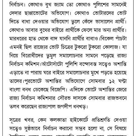
নির্বাচন। কোথাও বুথ জ্যাম তো কোথাও পুলিশের সামনেই
দেদার ছাপ্পাভোটের অভিযোগ। কোথাও ভোটারদের ভোট
দিতে বাধা দেওয়ার অভিযোগ তুলে কেঁদে ভাসালেন প্রার্থী।
কোথাও আবার বুথের বাইরে প্রার্থীকে ফেলে মার অন্য প্রার্থীর।
মারধরের হাত থেকে বাদ যাননি প্রার্থীর বাবাও।বিকেল পাঁচটা
এমনই ছিল রাজ্যের ভোট চিত্রের টুকরো টুকরো কোলাজ। যা
নিয়ে বিরোধীদের তুমুল সমালোচনার সামনে পড়েছে রাজ্য
নির্বাচন কমিশন।আঁটোসাঁটো পুলিশি বন্দোবস্ত সত্বেও অশান্তি
এড়াতে না পারায় ঘরে বাইরে সমালোচনার মুখে পড়তে হয়েছে
তাদের।পুরভোটে অশান্তির অভিযোগে সোমবার ১২ ঘণ্টা
বাংলা বনধ ডেকেছে বিজেপি। এদিকে ভোটে অশান্তির জেরে
রাজ্য নির্বাচন কমিশনার সৌরভ দাসকে সোমবার রাজভবনে
তলব করেছেন রাজ্যপাল জগদীপ ধনখড়।
সূত্রের খবর, কেন কলকাতা হাইকোর্টে প্রতিশ্রুতি দেওয়া
সত্বেও সুষ্ঠভাবে নির্বাচন করানো সম্ভব হলো না, সে বিষয়ে