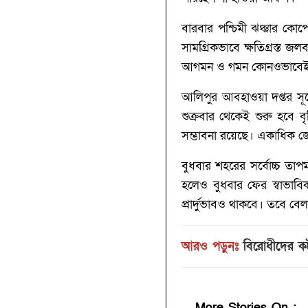
বারবার পশ্চিমী ঝঞ্ঝার কো
সামগ্রিকভাবে ক্ষতিগ্রস্ত জ
আগমন ও গমন কোনওভাবেই এ
আলিপুর আবহাওয়া দপ্তর সূত্
শুক্রবার থেকেই শুরু হবে ব
সম্ভাবনা রয়েছে। একাধিক জেল
বুধবার শহরের সর্বোচ্চ তাপমা
হলেও বুধবার ফের স্বাভাবি
প্রার্দুভাবও থাকবে। তবে বেল
আরও পড়ুনঃ
বিরোধীদের কটা
More Stories On
: