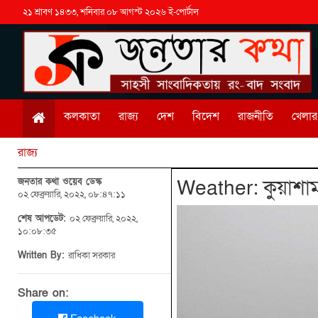
২১ শ্রাবণ ১৪৩৩, শনিবার ০৮ আগস্ট ২০২৬ ই-পোর্টাল
কলকাতা
রাজ্য
দেশ
বিদেশ
রাজনীতি
খেলার 
রাজ্য
জনতার কথা ওয়েব ডেস্ক
Weather: কুয়াশাম
০২ ফেব্রুয়ারি, ২০২২, ০৮:৪৭:১১
শেষ আপডেট:
০২ ফেব্রুয়ারি, ২০২২,
১০:০৮:৩৫
Written By:
রাধিকা সরকার
Share on: