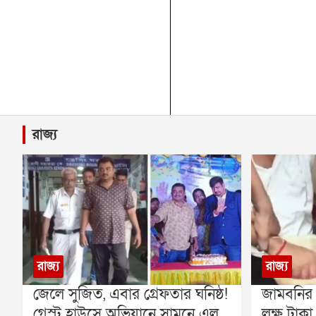
রাজ্য
রাজ্য
রাজ্য
জেলে সুজিত, এবার গ্রেফতার ঘনিষ্ঠ!
জামবনির
গেস্ট হাউসে অভিযানে সামনে এল
লক্ষ টাকা