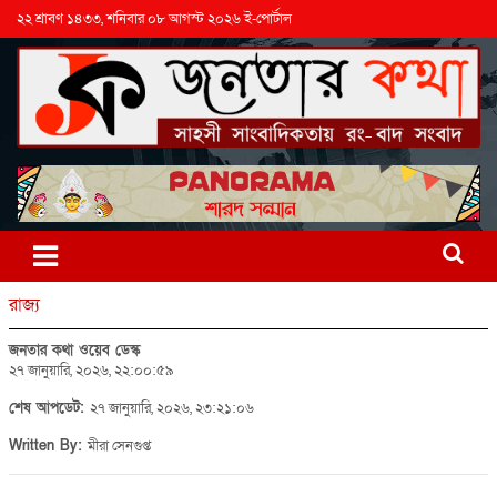
২২ শ্রাবণ ১৪৩৩, শনিবার ০৮ আগস্ট ২০২৬ ই-পোর্টাল
রাজ্য
জনতার কথা ওয়েব ডেস্ক
২৭ জানুয়ারি, ২০২৬, ২২:০০:৫৯
শেষ আপডেট:
২৭ জানুয়ারি, ২০২৬, ২৩:২১:০৬
Written By:
মীরা সেনগুপ্ত