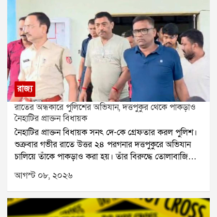
রাজ্য
রাতের অন্ধকারে পুলিশের অভিযান, দত্তপুকুর থেকে পাকড়াও
নৈহাটির প্রাক্তন বিধায়ক
নৈহাটির প্রাক্তন বিধায়ক সনৎ দে-কে গ্রেফতার করল পুলিশ।
শুক্রবার গভীর রাতে উত্তর ২৪ পরগনার দত্তপুকুরে অভিযান
চালিয়ে তাঁকে পাকড়াও করা হয়। তাঁর বিরুদ্ধে তোলাবাজি
এবং ভোট পরবর্তী হিংসার অভিযোগ রয়েছে বলে পুলিশ সূত্রে
আগস্ট ০৮, ২০২৬
জানা গিয়েছে। শনিবার তাঁকে বারাকপুর আদালতে তোলা
হবে।২০২৪ সালের উপনির্বাচনে নৈহাটি বিধানসভা কেন্দ্র
থেকে জয়ী হয়েছিলেন সনৎ দে। তবে তার আগে থেকেই তাঁর