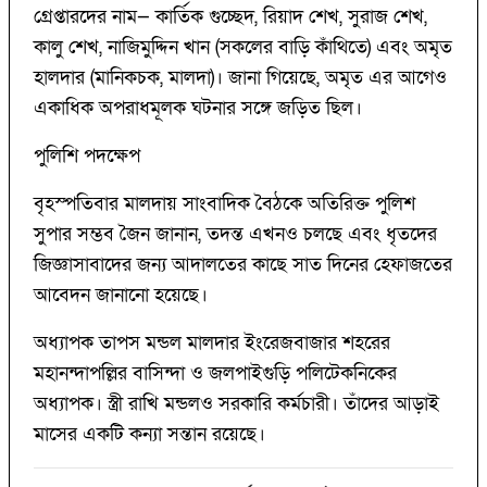
গ্রেপ্তারদের নাম— কার্তিক গুচ্ছেদ, রিয়াদ শেখ, সুরাজ শেখ,
কালু শেখ, নাজিমুদ্দিন খান (সকলের বাড়ি কাঁথিতে) এবং অমৃত
হালদার (মানিকচক, মালদা)। জানা গিয়েছে, অমৃত এর আগেও
একাধিক অপরাধমূলক ঘটনার সঙ্গে জড়িত ছিল।
পুলিশি পদক্ষেপ
বৃহস্পতিবার মালদায় সাংবাদিক বৈঠকে অতিরিক্ত পুলিশ
সুপার সম্ভব জৈন জানান, তদন্ত এখনও চলছে এবং ধৃতদের
জিজ্ঞাসাবাদের জন্য আদালতের কাছে সাত দিনের হেফাজতের
আবেদন জানানো হয়েছে।
অধ্যাপক তাপস মন্ডল মালদার ইংরেজবাজার শহরের
মহানন্দাপল্লির বাসিন্দা ও জলপাইগুড়ি পলিটেকনিকের
অধ্যাপক। স্ত্রী রাখি মন্ডলও সরকারি কর্মচারী। তাঁদের আড়াই
মাসের একটি কন্যা সন্তান রয়েছে।