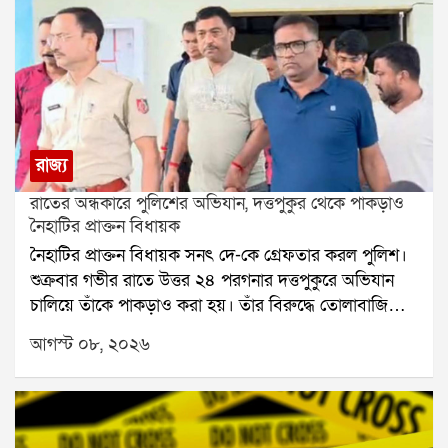
রাজ্য
রাতের অন্ধকারে পুলিশের অভিযান, দত্তপুকুর থেকে পাকড়াও
নৈহাটির প্রাক্তন বিধায়ক
নৈহাটির প্রাক্তন বিধায়ক সনৎ দে-কে গ্রেফতার করল পুলিশ।
শুক্রবার গভীর রাতে উত্তর ২৪ পরগনার দত্তপুকুরে অভিযান
চালিয়ে তাঁকে পাকড়াও করা হয়। তাঁর বিরুদ্ধে তোলাবাজি
এবং ভোট পরবর্তী হিংসার অভিযোগ রয়েছে বলে পুলিশ সূত্রে
আগস্ট ০৮, ২০২৬
জানা গিয়েছে। শনিবার তাঁকে বারাকপুর আদালতে তোলা
হবে।২০২৪ সালের উপনির্বাচনে নৈহাটি বিধানসভা কেন্দ্র
থেকে জয়ী হয়েছিলেন সনৎ দে। তবে তার আগে থেকেই তাঁর
বিরুদ্ধে একাধিক অভিযোগ উঠেছিল। স্থানীয় সূত্রে তাঁর