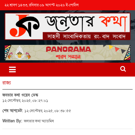
২২ শ্রাবণ ১৪৩৩, রবিবার ০৯ আগস্ট ২০২৬ ই-পোর্টাল
রাজ্য
জনতার কথা ওয়েব ডেস্ক
১২ সেপ্টেম্বর, ২০২৫, ০৮:২৭:০১
শেষ আপডেট:
১২ সেপ্টেম্বর, ২০২৫, ০৮:৩৮:৫৫
Written By:
জনতার কথা অ্যাডমিন