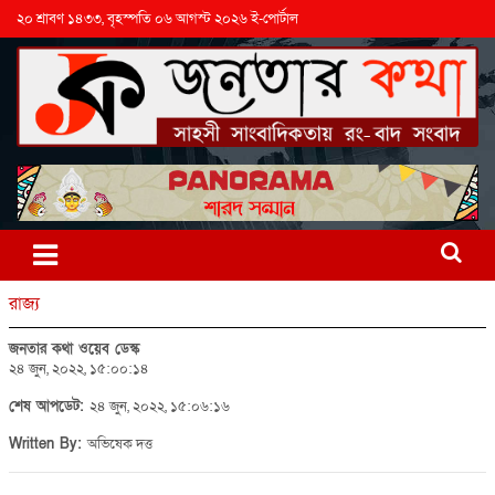
২০ শ্রাবণ ১৪৩৩, বৃহস্পতি ০৬ আগস্ট ২০২৬ ই-পোর্টাল
রাজ্য
জনতার কথা ওয়েব ডেস্ক
২৪ জুন, ২০২২, ১৫:০০:১৪
শেষ আপডেট:
২৪ জুন, ২০২২, ১৫:০৬:১৬
Written By:
অভিষেক দত্ত