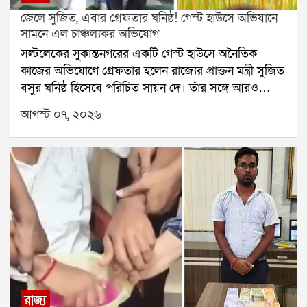
জেলে সুজিত, এবার গ্রেফতার ঘনিষ্ঠ! গেস্ট হাউসে অভিযানে
সামনে এল চাঞ্চল্যকর অভিযোগ
সল্টলেকের সুকান্তনগরের একটি গেস্ট হাউসে অনৈতিক
কাজের অভিযোগে গ্রেফতার হলেন রাজ্যের প্রাক্তন মন্ত্রী সুজিত
বসুর ঘনিষ্ঠ হিসেবে পরিচিত সায়ন দে। তাঁর সঙ্গে আরও
একজনকে গ্রেফতার করেছে পুলিশ। অভিযোগ, ওই গেস্ট
আগস্ট ০৭, ২০২৬
হাউসে দীর্ঘদিন ধরে দেহ ব্যবসা এবং নাবালিকাদের দিয়ে
অনৈতিক কাজ করানো হচ্ছিল। যদিও সায়ন দে তাঁর বিরুদ্ধে
ওঠা সমস্ত অভিযোগ অস্বীকার করেছেন।স্থানীয় বাসিন্দাদের
দাবি, বহুদিন ধরেই ওই গেস্ট হাউসে অনৈতিক কার্যকলাপ
চলছিল। একাধিকবার থানায় অভিযোগ জানানো হলেও আগে
কোনও পদক্ষেপ করা হয়নি বলে অভিযোগ। সরকার
পরিবর্তনের পর বিধাননগর গোয়েন্দা শাখার পুলিশ অভিযান
চালিয়ে কয়েকজন মহিলা ও নাবালিকাকে উদ্ধার করে। পরে
তাঁদের বয়ান নেওয়া হয়। তদন্তের ভিত্তিতে সায়ন দে এবং
অনির্বাণ নামে আরও এক ব্যক্তিকে গ্রেফতার করে আদালতে
তোলা হয়েছে।এই ঘটনায় বিজেপির স্থানীয় নেতৃত্ব দাবি
রাজ্য